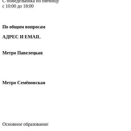
С понедельника по пятницу
с 10:00 до 18:00
+7
495 621-87-11
По общим вопросам
АДРЕС И EMAIL
Малая Пионерская ул., 12
Метро Павелецкая
Измайловское шоссе, 44с2
Метро Семёновская
design@hse.ru
Основное образование