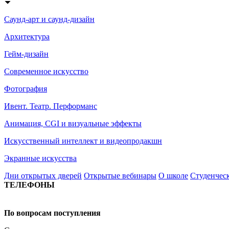
Саунд-арт и саунд-дизайн
Архитектура
Гейм-дизайн
Современное искусство
Фотография
Ивент. Театр. Перформанс
Анимация, CGI и визуальные эффекты
Искусственный интеллект и видеопродакшн
Экранные искусства
Дни открытых дверей
Открытые вебинары
О школе
Студенчес
ТЕЛЕФОНЫ
+7 499 444-02-84
По вопросам поступления