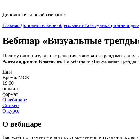
dop-design@hse.ru
Дополнительное образование
Главная
Дополнительное образование
Коммуникационный диза
Вебинар «Визуальные тренды
Почему одни визуальные решения становятся трендами, а дру
Александриной Каменсон
. На вебинаре «Визуальные тренды» 
Дата
Время, МСК
19:00
онлайн
формат
О вебинаре
Спикер
О курсе
О вебинаре
Вас ждёт погружение в логику современной визуальной культур