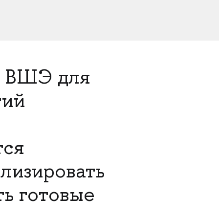
У ВШЭ для
тий
тся
ализировать
ть готовые