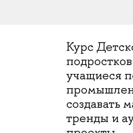
Курс Детс
подростков 
учащиеся п
промышленн
создавать 
тренды и а
проекты.