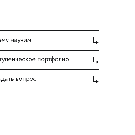
ему научим
туденческое портфолио
адать вопрос