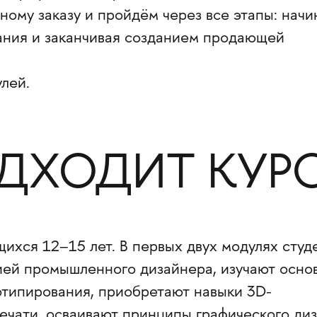
ому заказу и пройдём через все этапы: начи
вания и заканчивая созданием продающей
улей.
ДХОДИТ КУР
щихся 12–15 лет. В первых двух модулях студ
ией промышленного дизайнера, изучают осно
отипирования, приобретают навыки 3D-
ечати, осваивают принципы графического ди