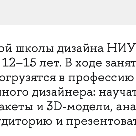
кой школы дизайна НИ
12–15 лет. В ходе заня
огрузятся в профессию
ого дизайнера: науча
макеты и 3D-модели, ан
удиторию и презентова