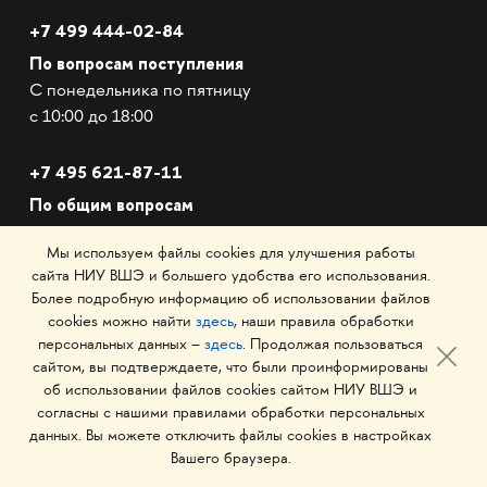
+7 499 444-02-84
По вопросам поступления
С понедельника по пятницу
с 10:00 до 18:00
+7
495 621-87-11
По общим вопросам
Мы используем файлы cookies для улучшения работы
сайта НИУ ВШЭ и большего удобства его использования.
АДРЕС И EMAIL
Более подробную информацию об использовании файлов
cookies можно найти
здесь
, наши правила обработки
персональных данных –
здесь
. Продолжая пользоваться
Малая Пионерская ул., 12
сайтом, вы подтверждаете, что были проинформированы
Метро Павелецкая
об использовании файлов cookies сайтом НИУ ВШЭ и
согласны с нашими правилами обработки персональных
Измайловское шоссе, 44с2
данных. Вы можете отключить файлы cookies в настройках
Вашего браузера.
Метро Семёновская