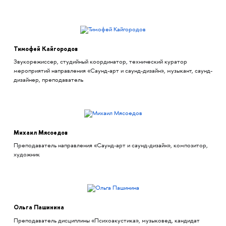
Тимофей Кайгородов
Звукорежиссер, студийный координатор, технический куратор
мероприятий направления «Саунд-арт и саунд-дизайн», музыкант, саунд-
дизайнер, преподаватель
Михаил Мясоедов
Преподаватель направления «Саунд-арт и саунд-дизайн», композитор,
художник
Ольга Пашинина
Преподаватель дисциплины «Психоакустика», музыковед, кандидат