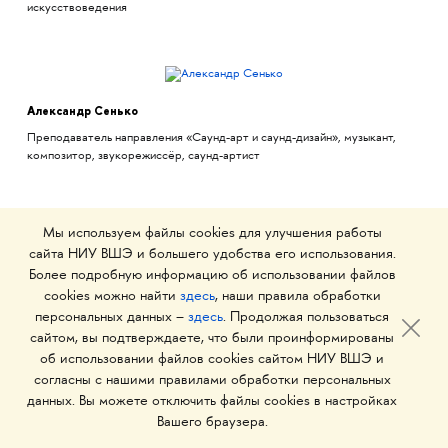
искусствоведения
Александр Сенько
Преподаватель направления «Саунд-арт и саунд-дизайн», музыкант,
композитор, звукорежиссёр, саунд-артист
Мы используем файлы cookies для улучшения работы
сайта НИУ ВШЭ и большего удобства его использования.
Виктор Черненко
Более подробную информацию об использовании файлов
Преподаватель направления «Саунд-арт и саунд-дизайн», композитор,
cookies можно найти
здесь
, наши правила обработки
математик, программист
персональных данных –
здесь
. Продолжая пользоваться
сайтом, вы подтверждаете, что были проинформированы
об использовании файлов cookies сайтом НИУ ВШЭ и
согласны с нашими правилами обработки персональных
данных. Вы можете отключить файлы cookies в настройках
НОВОСТИ
Вашего браузера.