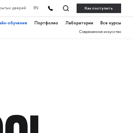
Как поступить
рытых дверей
EN
айн-обучение
Портфолио
Лаборатории
Все курсы
Современное искусство