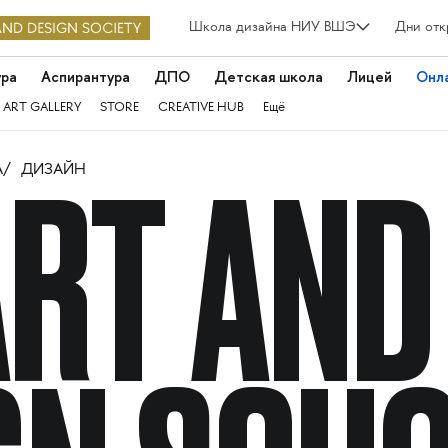
Школа дизайна НИУ ВШЭ
Дни отк
ура
Аспирантура
ДПО
Детская школа
Лицей
Онл
 ART GALLERY
STORE
CREATIVE HUB
Ещё
А
ДИЗАЙН
ART AND