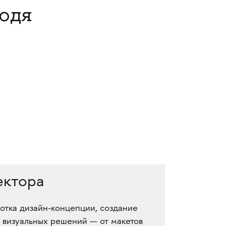
одя
ектора
ботка дизайн-концепции, создание
и визуальных решений — от макетов