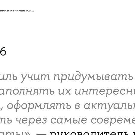
вение начинается…
6
иль учит придумывать
наполнять их интерес
 оформлять в актуаль
ть через самые соврем
аты»,
— руководитель