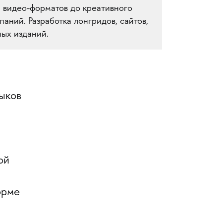
и видео-форматов до креативного
аний. Разработка лонгридов, сайтов,
ных изданий.
ыков
ой
орме