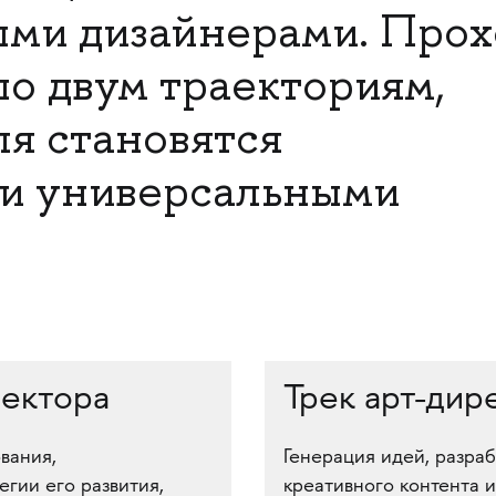
ми дизайнерами. Прох
по двум траекториям,
я становятся
и универсальными
ректора
Трек арт-дир
вания,
Генерация идей, разра
егии его развития,
креативного контента 