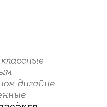
 классные
ным
ном дизайне
енные
 профиля