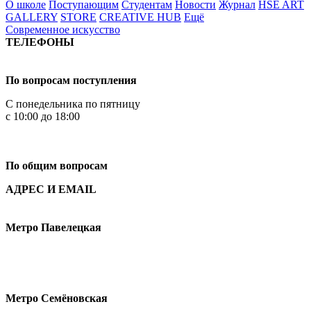
О школе
Поступающим
Студентам
Новости
Журнал
HSE ART
GALLERY
STORE
CREATIVE HUB
Ещё
Современное искусство
ТЕЛЕФОНЫ
+7 499 444-02-84
По вопросам поступления
С понедельника по пятницу
с 10:00 до 18:00
+7
495 621-87-11
По общим вопросам
АДРЕС И EMAIL
Малая Пионерская ул., 12
Метро Павелецкая
Измайловское шоссе, 44с2
Метро Семёновская