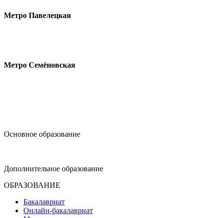
Метро Павелецкая
Измайловское шоссе, 44с2
Метро Семёновская
design@hse.ru
Основное образование
dop-design@hse.ru
Дополнительное образование
ОБРАЗОВАНИЕ
Бакалавриат
Онлайн-бакалавриат