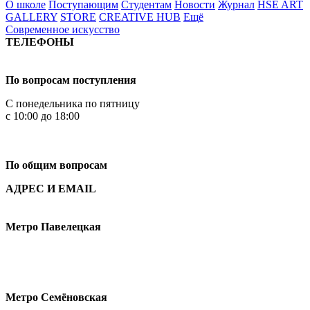
О школе
Поступающим
Студентам
Новости
Журнал
HSE ART
GALLERY
STORE
CREATIVE HUB
Ещё
Современное искусство
ТЕЛЕФОНЫ
+7 499 444-02-84
По вопросам поступления
С понедельника по пятницу
с 10:00 до 18:00
+7
495 621-87-11
По общим вопросам
АДРЕС И EMAIL
Малая Пионерская ул., 12
Метро Павелецкая
Измайловское шоссе, 44с2
Метро Семёновская