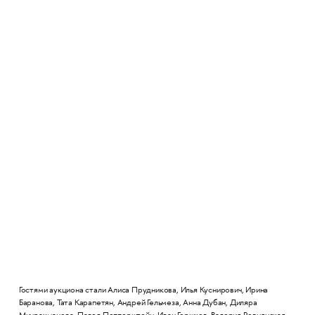
Гостями аукциона стали Алиса Прудникова, Илья Куснирович, Ирина
Баранова, Тата Карапетян, Андрей Гельмеза, Анна Дубан, Диляра