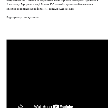
Минрахманова, Павел Пепперштейн, Иван Горшков, Валерия Роднянская,
Александр Герцевич и ещё более 100 гостей и ценителей искусства,
заинтересовавшихся работами молодых художников.
Видеорепортаж аукциона: