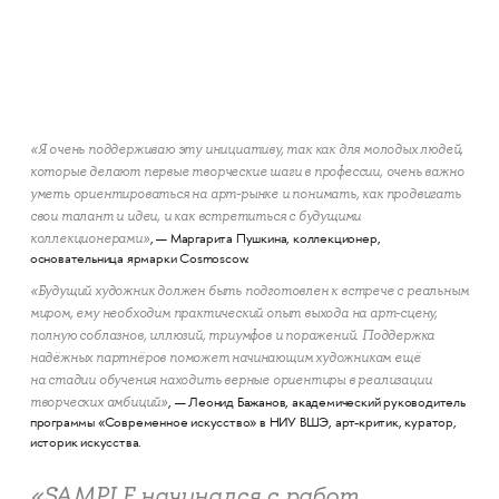
«Я очень поддерживаю эту инициативу, так как для молодых людей,
которые делают первые творческие шаги в профессии, очень важно
уметь ориентироваться на арт-рынке и понимать, как продвигать
свои талант и идеи, и как встретиться с будущими
коллекционерами»
, — Маргарита Пушкина, коллекционер,
основательница ярмарки Cosmoscow.
«Будущий художник должен быть подготовлен к встрече с реальным
миром, ему необходим практический опыт выхода на арт-сцену,
полную соблазнов, иллюзий, триумфов и поражений. Поддержка
надёжных партнёров поможет начинающим художникам ещё
на стадии обучения находить верные ориентиры в реализации
творческих амбиций»
, — Леонид Бажанов, академический руководитель
программы «Современное искусство» в НИУ ВШЭ, арт-критик, куратор,
историк искусства.
«SAMPLE начинался с работ