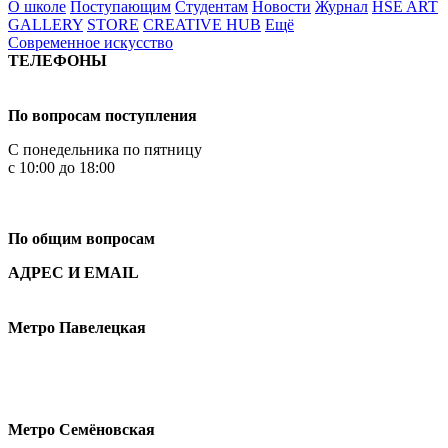
О школе
Поступающим
Студентам
Новости
Журнал
HSE ART
GALLERY
STORE
CREATIVE HUB
Ещё
Современное искусство
ТЕЛЕФОНЫ
+7 499 444-02-84
По вопросам поступления
С понедельника по пятницу
с 10:00 до 18:00
+7
495 621-87-11
По общим вопросам
АДРЕС И EMAIL
Малая Пионерская ул., 12
Метро Павелецкая
Измайловское шоссе, 44с2
Метро Семёновская