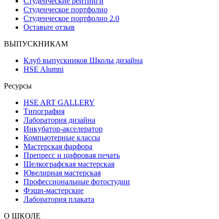
Студенческие рейтинги
Студенческое портфолио
Студенческое портфолио 2.0
Оставьте отзыв
ВЫПУСКНИКАМ
Клуб выпускников Школы дизайна
HSE Alumni
Ресурсы
HSE ART GALLERY
Типография
Лаборатория дизайна
Инкубатор-акселератор
Компьютерные классы
Мастерская фарфора
Препресс и цифровая печать
Шелкографская мастерская
Ювелирная мастерская
Профессиональные фотостудии
Фэшн-мастерские
Лаборатория плаката
О ШКОЛЕ