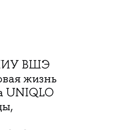
 НИУ ВШЭ
вая жизнь
на UNIQLO
ды,