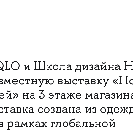
QLO и Школа дизайна
вместную выставку «Но
ей» на 3 этаже магази
ставка создана из одеж
в рамках глобальной