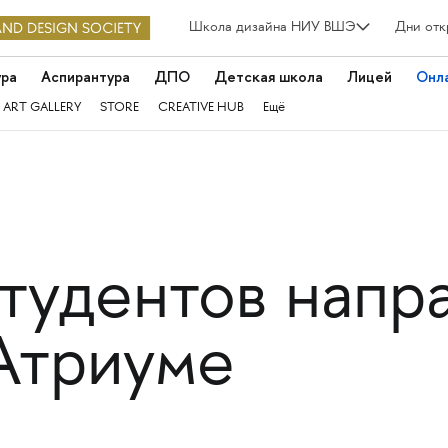
Школа дизайна НИУ ВШЭ
Дни отк
ура
Аспирантура
ДПО
Детская школа
Лицей
Онл
 ART GALLERY
STORE
CREATIVE HUB
Ещё
студентов напр
Атриуме