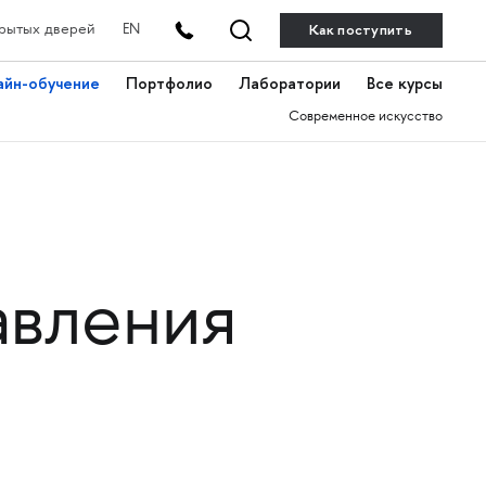
Как поступить
рытых дверей
EN
айн-обучение
Портфолио
Лаборатории
Все курсы
Современное искусство
авления