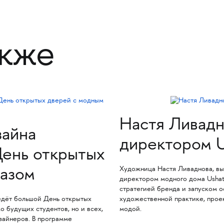
акже
Настя Ливадн
зайна
директором U
День открытых
Художница Настя Ливаднова, вы
казом
директором модного дома Ushata
стратегией бренда и запуском о
едёт большой День открытых
художественной практике, проек
о будущих студентов, но и всех,
модой.
зайнеров. В программе