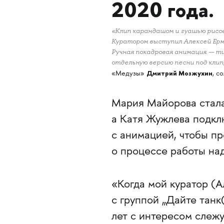
2020 года.
«Клип карандашом и гуашью рисо
Куратором выступил Алексей Ерм
Ручная покадровая анимация — ти
отдельную версию песни под клип
Дмитрий Мозжухин
«Медузы»
, с
Мария Майорова стала
а Катя Жужлева подкл
с анимацией, чтобы пр
о процессе работы на
«Когда мой куратор (
с группой „Дайте танк(
лет с интересом слежу