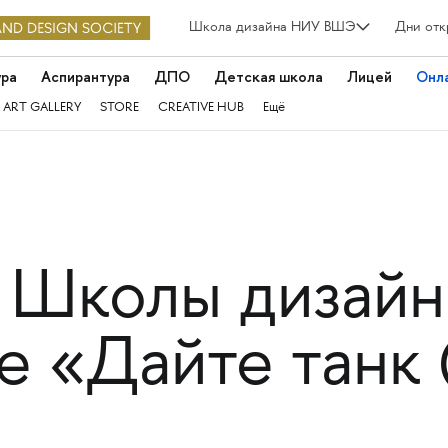
Школа дизайна НИУ ВШЭ
Дни отк
ура
Аспирантура
ДПО
Детская школа
Лицей
Онл
 ART GALLERY
STORE
CREATIVE HUB
Ещё
 Школы дизайн
е «Дайте танк 