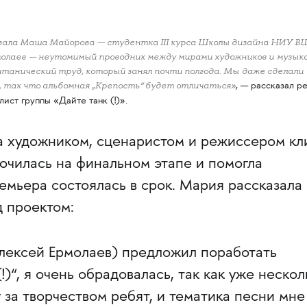
вала Маша Майорова — студентка III курса Школы дизайна НИУ В
олаев — неутомимый проводник между мирами художников и музык
танический труд, который занял почти полгода. Мы даже сделали
, так что альбомная „Крепость“ будет отличаться»
, — рассказал р
олист группы «Дайте танк (!)».
 художником, сценаристом и режиссером кл
ючилась на финальном этапе и помогла
емьера состоялась в срок. Мария рассказала
д проектом:
Алексей Ермолаев) предложил поработать
!)“, я очень обрадовалась, так как уже нескол
 за творчеством ребят, и тематика песни мне