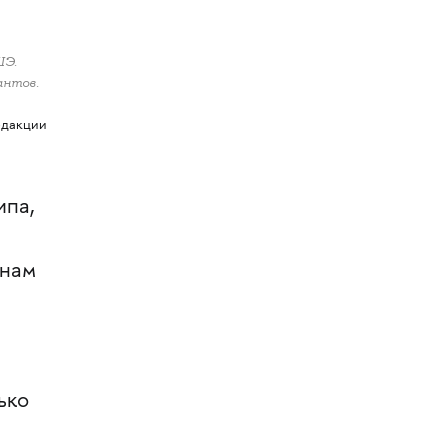
ШЭ.
антов.
едакции
ипа,
 нам
ько