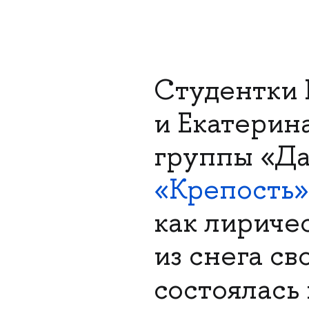
Студентки
и Екатерин
группы «Да
«Крепость»
как лириче
из снега с
состоялась