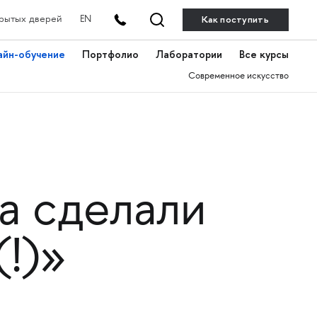
Как поступить
рытых дверей
EN
айн-обучение
Портфолио
Лаборатории
Все курсы
Современное искусство
а сделали
(!)»