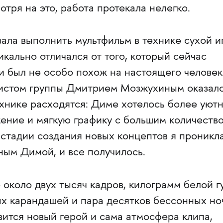
отря на это, работа протекала нелегко.
ала выполнить мультфильм в технике сухой и
кально отличался от того, который сейчас
 и был не особо похож на настоящего человек
листом группы Дмитрием Мозжухиным оказало
хнике расходятся: Диме хотелось более уютн
ение и мягкую графику с большим количеств
 стадии создания новых концептов я проникл
ным Димой, и все получилось.
о около двух тысяч кадров, килограмм белой г
ых карандашей и пара десятков бессонных но
ится новый герой и сама атмосфера клипа,