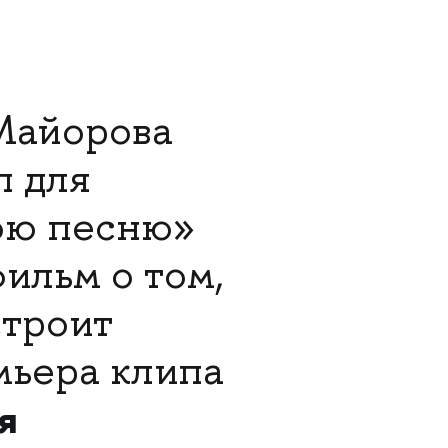
Майорова
п для
нюю песню»
ильм о том,
строит
мьера клипа
я