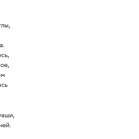
глы,
а.
сь,
ое,
ом
ась
уаши,
чей.