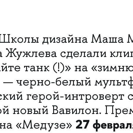
 Школы дизайна Маша 
а Жужлева сделали кли
йте танк (!)» на «зим
— черно-белый мультф
ский герой-интроверт 
вой новый Вавилон. Пре
27 феврал
 на «Медузе»