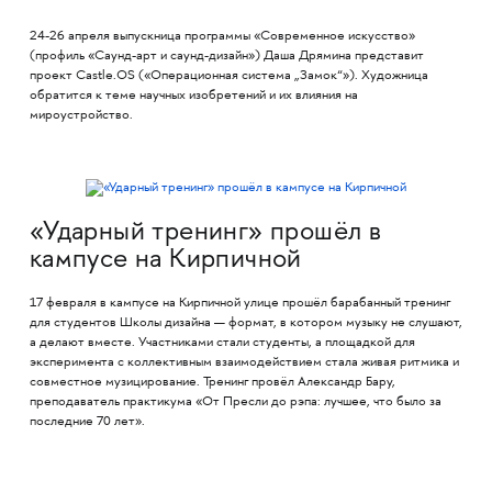
24-26 апреля выпускница программы «Современное искусство»
(профиль «Саунд-арт и саунд-дизайн») Даша Дрямина представит
проект Castle.OS («Операционная система „Замок“»). Художница
обратится к теме научных изобретений и их влияния на
мироустройство.
«Ударный тренинг» прошёл в
кампусе на Кирпичной
17 февраля в кампусе на Кирпичной улице прошёл барабанный тренинг
для студентов Школы дизайна — формат, в котором музыку не слушают,
а делают вместе. Участниками стали студенты, а площадкой для
эксперимента с коллективным взаимодействием стала живая ритмика и
совместное музицирование. Тренинг провёл Александр Бару,
преподаватель практикума «От Пресли до рэпа: лучшее, что было за
последние 70 лет».