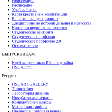
Информация
Расписание
Учебный офис
Карта креативных компетенций
Вариативные дисциплины
Дисциплины по истории дизайна и искусства
Критерии оценивания проектов
Студенческие рейтинги
Студенческое портфолио
Студенческое портфолио 2.0
Оставьте отзыв
ВЫПУСКНИКАМ
Клуб выпускников Школы дизайна
HSE Alumni
Ресурсы
HSE ART GALLERY
Типография
Лаборатория дизайна
Инкубатор-акселератор
Компьютерные классы
Мастерская фарфора
Препресс и цифровая печать