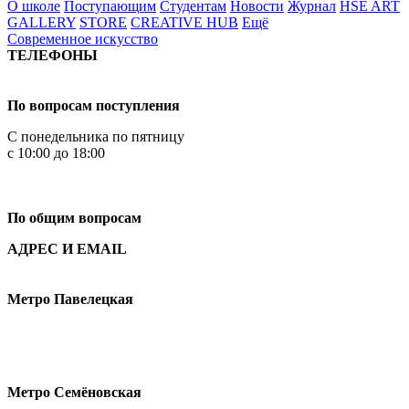
О школе
Поступающим
Студентам
Новости
Журнал
HSE ART
GALLERY
STORE
CREATIVE HUB
Ещё
Современное искусство
ТЕЛЕФОНЫ
+7 499 444-02-84
По вопросам поступления
С понедельника по пятницу
с 10:00 до 18:00
+7
495 621-87-11
По общим вопросам
АДРЕС И EMAIL
Малая Пионерская ул., 12
Метро Павелецкая
Измайловское шоссе, 44с2
Метро Семёновская