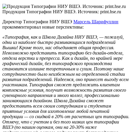
Продукция Типографии НИУ ВШЭ. Источник: print.hse.ru
Директор Типографии НИУ ВШЭ
Марсель Шарифуллин
прокомментировал новые перспективы:
«Типография, как и Школа Дизайна НИУ ВШЭ, — пожалуй,
одни из наиболее быстро развивающихся подразделений
Вышки! Кроме того, нас объединяет общая профессия.
Невозможно представить типографию без дизайн-отдела,
отдела верстки и препресса. Как и дизайн, по крайней мере
графический дизайн, без типографского производства
становится излишне теоретичным и сухим. Поэтому наше
сотрудничество было неизбежным на определенной стадии
развития подразделений. Надеемся, оно принесет выгоду всем
участникам. Типография сможет предложить клиентам
комплексные условия, получит возможность развития своего
сувенирного направления и много коллег, профессионально
занимающихся дизайном. Школа Дизайна сможет
предоставить всем своим сотрудникам и студентам
приятные условия для изготовление любой печатной
продукции — со скидкой в 20% от расчетных цен типографии.
Отмечу, что с учетом и без того низких цен типографии
ВШЭ (по нашим оценкам, они на 20-30% ниже