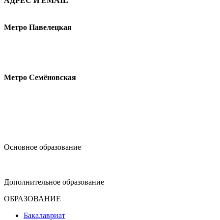
АДРЕС И EMAIL
Малая Пионерская ул., 12
Метро Павелецкая
Измайловское шоссе, 44с2
Метро Семёновская
design@hse.ru
Основное образование
dop-design@hse.ru
Дополнительное образование
ОБРАЗОВАНИЕ
Бакалавриат