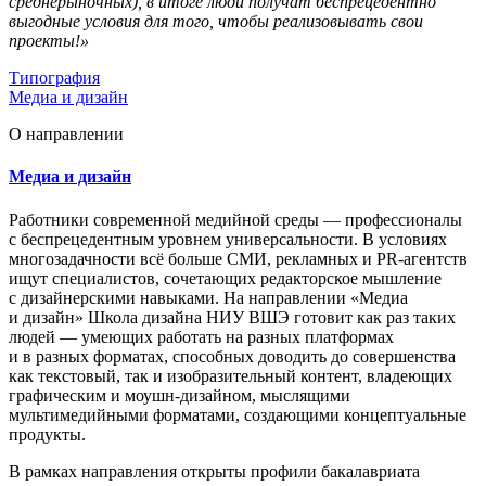
среднерыночных), в итоге люди получат беспрецедентно
выгодные условия для того, чтобы реализовывать свои
проекты!»
Типография
Медиа и дизайн
О направлении
Медиа и дизайн
Работники современной медийной среды — профессионалы
с беспрецедентным уровнем универсальности. В условиях
многозадачности всё больше СМИ, рекламных и PR-агентств
ищут специалистов, сочетающих редакторское мышление
с дизайнерскими навыками. На направлении «Медиа
и дизайн» Школа дизайна НИУ ВШЭ готовит как раз таких
людей — умеющих работать на разных платформах
и в разных форматах, способных доводить до совершенства
как текстовый, так и изобразительный контент, владеющих
графическим и моушн-дизайном, мыслящими
мультимедийными форматами, создающими концептуальные
продукты.
В рамках направления открыты профили бакалавриата