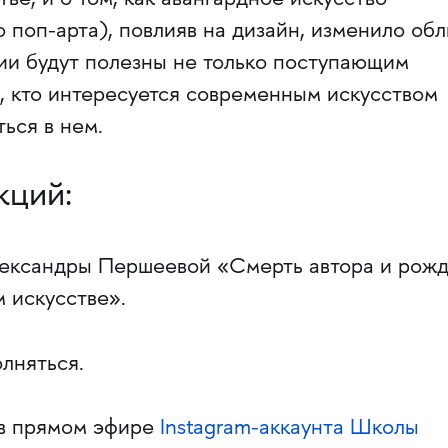
ве, и о том, как авангардное искусство
о поп-арта), повлияв на дизайн, изменило обл
ии будут полезны не только поступающим
м, кто интересуется современным искусством
ться в нем.
кций:
лександры Першеевой «Смерть автора и рож
 искусстве».
лняться.
 в прямом эфире
Instagram-аккаунта Школы