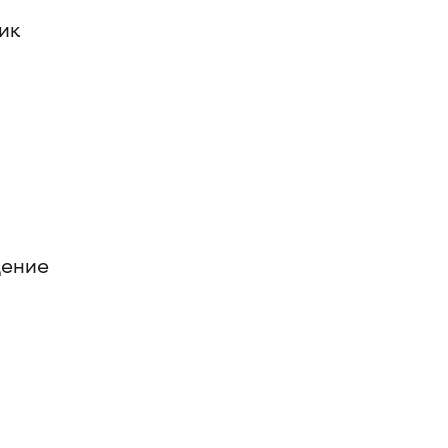
ик
дение