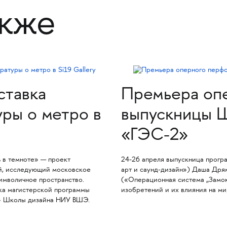
акже
ставка
Премьера оп
уры о метро в
выпускницы Ш
«ГЭС-2»
ь в темноте» — проект
24-26 апреля выпускница прог
й, исследующий московское
арт и саунд-дизайн») Даша Дря
имволичное пространство.
(«Операционная система „Замок
ка магистерской программы
изобретений и их влияния на ми
е» Школы дизайна НИУ ВШЭ.