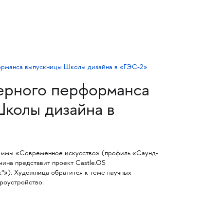
ерного перформанса
колы дизайна в
раммы «Современное искусство» (профиль «Саунд-
мина представит проект Castle.OS
“»). Художница обратится к теме научных
роустройство.