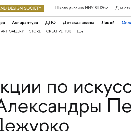
Школа дизайна НИУ ВШЭ
Дни отк
ура
Аспирантура
ДПО
Детская школа
Лицей
Онл
 ART GALLERY
STORE
CREATIVE HUB
Ещё
кции по искусс
 Александры П
Дежурко