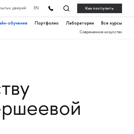
Как поступить
рытых дверей
EN
айн-обучение
Портфолио
Лаборатории
Все курсы
Современное искусство
тву
ершеевой