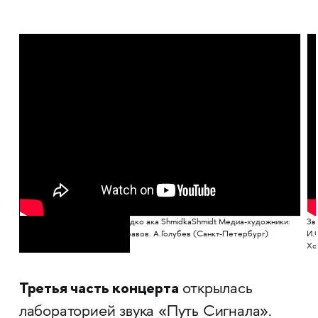
:
Звуки/музыка: Григорий Шмидко ака ShmidkaShmidt Медиа-художники:
Зв
И.Фомин. К.Котенева. Д.Жеравов. А.Голубев (Санкт-Петербург)
И.
Хореограф: А.Челидзе
Хо
Третья часть концерта
открылась
лабораторией звука «Путь Сигнала».