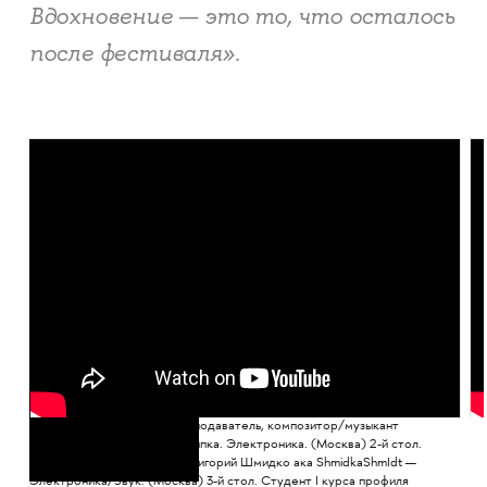
Вдохновение — это то, что осталось
после фестиваля».
1-й стол. Приглашенный преподаватель, композитор/музыкант
Евгений Вороновский — Скрипка. Электроника. (Москва) 2-й стол.
Музыкант/звукорежиссёр Григорий Шмидко ака ShmidkaShmIdt —
Электроника/Звук. (Москва) 3-й стол. Студент I курса профиля