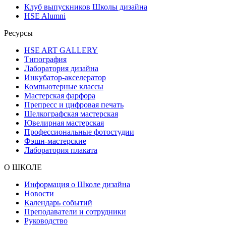
Клуб выпускников Школы дизайна
HSE Alumni
Ресурсы
HSE ART GALLERY
Типография
Лаборатория дизайна
Инкубатор-акселератор
Компьютерные классы
Мастерская фарфора
Препресс и цифровая печать
Шелкографская мастерская
Ювелирная мастерская
Профессиональные фотостудии
Фэшн-мастерские
Лаборатория плаката
О ШКОЛЕ
Информация о Школе дизайна
Новости
Календарь событий
Преподаватели и сотрудники
Руководство