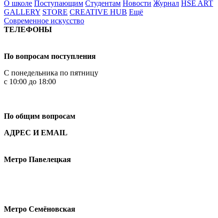
О школе
Поступающим
Студентам
Новости
Журнал
HSE ART
GALLERY
STORE
CREATIVE HUB
Ещё
Современное искусство
ТЕЛЕФОНЫ
+7 499 444-02-84
По вопросам поступления
С понедельника по пятницу
с 10:00 до 18:00
+7
495 621-87-11
По общим вопросам
АДРЕС И EMAIL
Малая Пионерская ул., 12
Метро Павелецкая
Измайловское шоссе, 44с2
Метро Семёновская