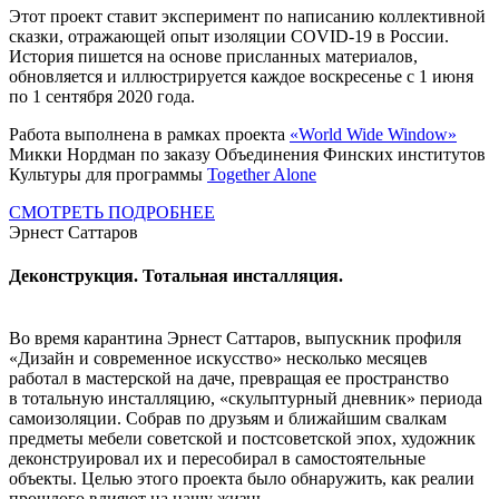
Этот проект ставит эксперимент по написанию коллективной
сказки, отражающей опыт изоляции COVID-19 в России.
История пишется на основе присланных материалов,
обновляется и иллюстрируется каждое воскресенье с 1 июня
по 1 сентября 2020 года.
Работа выполнена в рамках проекта
«World Wide Window»
Микки Нордман по заказу Объединения Финских институтов
Культуры для программы
Together Alone
СМОТРЕТЬ ПОДРОБНЕЕ
Эрнест Саттаров
Деконструкция. Тотальная инсталляция.
Во время карантина Эрнест Саттаров, выпускник профиля
«Дизайн и современное искусство» несколько месяцев
работал в мастерской на даче, превращая ее пространство
в тотальную инсталляцию, «скульптурный дневник» периода
самоизоляции. Собрав по друзьям и ближайшим свалкам
предметы мебели советской и постсоветской эпох, художник
деконструировал их и пересобирал в самостоятельные
объекты. Целью этого проекта было обнаружить, как реалии
прошлого влияют на нашу жизнь.