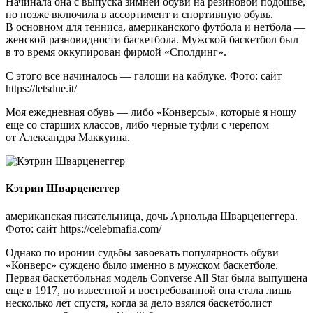
Начинала она с выпуска зимней обуви на резиновой подошве,
но позже включила в ассортимент и спортивную обувь.
В основном для тенниса, американского футбола и нетбола —
женской разновидности баскетбола. Мужской баскетбол был
в то время оккупирован фирмой «Сполдинг».
С этого все начиналось — галоши на каблуке. Фото: сайт
https://letsdue.it/
Моя ежедневная обувь — либо «Конверсы», которые я ношу
еще со старших классов, либо черные туфли с черепом
от Александра Маккуина.
Кэтрин Шварценеггер
американская писательница, дочь Арнольда Шварценеггера.
Фото: сайт https://celebmafia.com/
Однако по иронии судьбы завоевать популярность обуви
«Конверс» суждено было именно в мужском баскетболе.
Первая баскетбольная модель Converse All Star была выпущена
еще в 1917, но известной и востребованной она стала лишь
несколько лет спустя, когда за дело взялся баскетболист