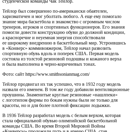
студенческой команды Чак Тейлор.
Тейлор был совершенно по-американски обаятелен,
харизматичен и мог уболтать любого. А еще ему помогало
знание мира баскетбола и знакомство с огромным числом
тренеров, игроков и спортивных функционеров. Его знания
помогли довести конструкцию обуви до должной кондиции,
а красноречие и неуемная энергия способствовали
ее широкому внедрению в баскетбольный мир. Устроившись
в «Конверс» коммивояжером, Тейлор начал развозить
спортивную обувь вдоль и поперек США. Первая модель
состояла из толстой резиновой подошвы и кожаного верха
и была выполнена в черно-коричневых тонах.
Фото: сайт https://www.smithsonianmag.com/
Тейлор продвигал их так успешно, что в 1932 году модель
назвали его именем. В том же году добавили вентиляционные
проушины. Знаменитые круглые резиновые «нашлпеки»
с логотипом фирмы по бокам нужны были не только для
красоты, но и для более плотной фиксации лодыжки.
В 1936 Тейлор разработал модель с белым верхом, которая
стала официальной обувью олимпийской баскетбольной
команды США. Во время Второй Мировой Войны
«Конверсы» проложили путь и в армию США, став