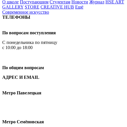
О школе
Поступающим
Студентам
Новости
Журнал
HSE ART
GALLERY
STORE
CREATIVE HUB
Ещё
Современное искусство
ТЕЛЕФОНЫ
+7 499 444-02-84
По вопросам поступления
С понедельника по пятницу
с 10:00 до 18:00
+7
495 621-87-11
По общим вопросам
АДРЕС И EMAIL
Малая Пионерская ул., 12
Метро Павелецкая
Измайловское шоссе, 44с2
Метро Семёновская