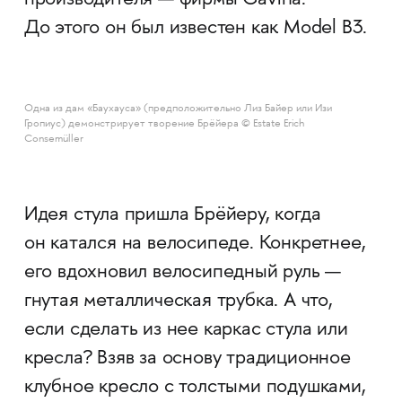
производителя — фирмы Gavina.
До этого он был известен как Model B3.
Одна из дам «Баухауса» (предположительно Лиз Байер или Изи
Гропиус) демонстрирует творение Брёйера ​© Estate Erich
Consemüller
Идея стула пришла Брёйеру, когда
он катался на велосипеде. Конкретнее,
его вдохновил велосипедный руль —
гнутая металлическая трубка. А что,
если сделать из нее каркас стула или
кресла? Взяв за основу традиционное
клубное кресло с толстыми подушками,