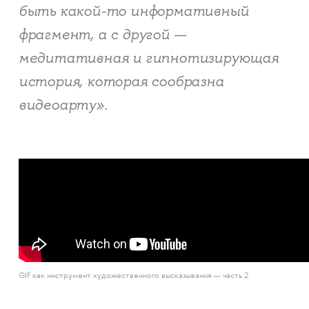
быть какой-то информативный
фрагмент, а с другой —
медитативная и гипнотизирующая
история, которая сообразна
видеоарту».
GIF как инструмент художественного высказывания — часть 2