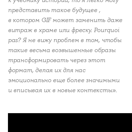
к учебнику истории, то я легко могу
представить такое будущее ,
в котором GIF может заменить даже
витраж в храме или фреску. Pourquoi
pas? Я не вижу проблем в том, чтобы
такие весьма возвышенные образы
трансформировать через этот
формат, делая их для нас
эмоционально еще более значимыми
и вписывая их в новые контексты».