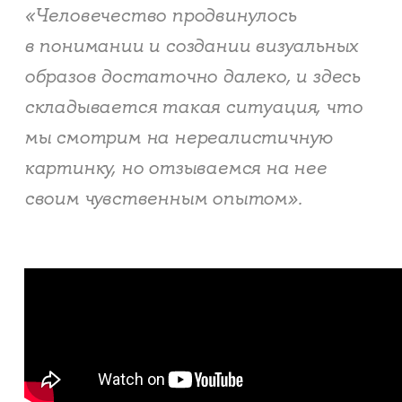
«Человечество продвинулось
в понимании и создании визуальных
образов достаточно далеко, и здесь
складывается такая ситуация, что
мы смотрим на нереалистичную
картинку, но отзываемся на нее
своим чувственным опытом».