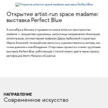
Открытие artist-run space madame:
выставка Perfect Blue
3 сентября в Москве открывается новое artist-run пространство
madame — инициатива художницы выпускницы направления «Анимация,
иллюстрация, компьютерная графика» Дарьи Арбузовой и куратора
Марии Аникиной, посвящённая женскому художественному взгляду как
точке диалога и освобождения. Стартовым проектом станет групповая
выставка Perfect Blue, работающая с темой синего цвета через призму
автофикшна Мэгги Нельсон «Синеты».
НАПРАВЛЕНИЕ
Современное искусство