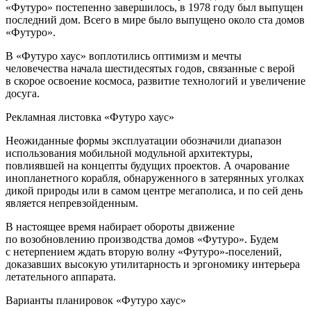
«Футуро» постепенно завершилось, в 1978 году был выпущен
последний дом. Всего в мире было выпущено около ста домов
«Футуро».
В «Футуро хаус» воплотились оптимизм и мечты
человечества начала шестидесятых годов, связанные с верой
в скорое освоение космоса, развитие технологий и увеличение
досуга.
Рекламная листовка «Футуро хаус»
Неожиданные формы эксплуатации обозначили диапазон
использования мобильной модульной архитектуры,
повлиявшей на концепты будущих проектов. А очарование
инопланетного корабля, обнаруженного в затерянных уголках
дикой природы или в самом центре мегаполиса, и по сей день
является непревзойденным.
В настоящее время набирает обороты движение
по возобновлению производства домов «Футуро». Будем
с нетерпением ждать вторую волну «Футуро»-поселений,
доказавших высокую утилитарность и эргономику интерьера
летательного аппарата.
Варианты планировок «Футуро хаус»