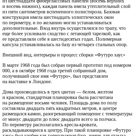
из шестнадцати фиберглассовых панелей (восемь верхних
и восемь нижних), каждая панель имела утеплительный слой
из пяти сантиметров вспененного полистирола. Базовая
конструкция имела шестнадцать эллиптических окон
по периметру, и по желанию могли устанавливаться
дополнительные. Вход внутрь осуществлялся по трапу, что
еще более усиливало сходство с летающей тарелкой, как
ее представляли себе в шестидесятых годах. Полимерная
капсула устанавливалась на базу из четырех стальных опор.
Внешний вид, интерьеры и процесс сборки «Футуро хаус»
В марте 1968 года был собран первый прототип под номером
000, а в октябре 1968 года третий собранный дом,
получивший свое имя «Футуро», был представлен
на выставке в Лондоне.
Дома производились в трех цветах — белом, желтом
и красном, стандартная планировка была рассчитана
на размещение восьми человек. Площадь дома по полу
составляла двадцать пять квадратных метров, в центре
размещался камин, разогревающий помещение с температуры
от минус двадцати до плюс двадцати всего за полчаса.
По периметру располагались кресла-кровати,
раскладывающиеся к центру. При такой планировке «Футуро
хаус» был удобен как горнолыжная база, домик для отдыха