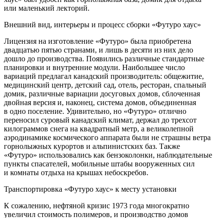
или маленький лекторий.
Внешний вид, интерьеры и процесс сборки «Футуро хаус»
Лицензия на изготовление «Футуро» была приобретена
двадцатью пятью странами, и лишь в десяти из них дело
дошло до производства. Появились различные стандартные
планировки и внутренние модули. Наибольшее число
вариаций предлагал канадский производитель: общежитие,
медицинский центр, детский сад, отель, ресторан, спальный
домик, различные вариации досуговых домов, сблоченная
двойная версия и, наконец, система домов, объединенная
в одно поселение. Удивительно, но «Футуро» отлично
переносил суровый канадский климат, держал до трехсот
килограммов снега на квадратный метр, а великолепной
аэродинамике космического аппарата были не страшны ветра
горнолыжных курортов и альпинистских баз. Также
«Футуро» использовались как бензоколонки, наблюдательные
пункты спасателей, мобильные штабы вооруженных сил
и комнаты отдыха на крышах небоскребов.
Транспортировка «Футуро хаус» к месту установки
К сожалению, нефтяной кризис 1973 года многократно
увеличил стоимость полимеров, и производство домов