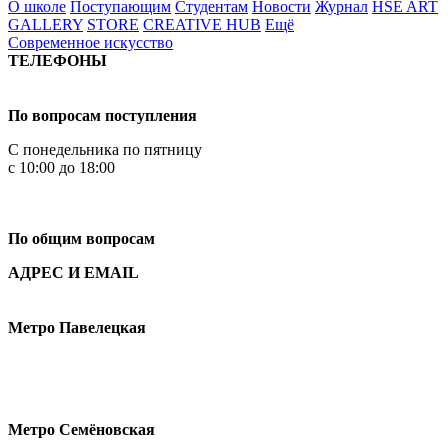
О школе
Поступающим
Студентам
Новости
Журнал
HSE ART
GALLERY
STORE
CREATIVE HUB
Ещё
Современное искусство
ТЕЛЕФОНЫ
+7 499 444-02-84
По вопросам поступления
С понедельника по пятницу
с 10:00 до 18:00
+7
495 621-87-11
По общим вопросам
АДРЕС И EMAIL
Малая Пионерская ул., 12
Метро Павелецкая
Измайловское шоссе, 44с2
Метро Семёновская