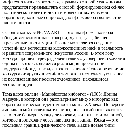
миф технологического тела», в рамках которой художникам
предлагается поразмышлять о новой, формирующейся сейчас
политической идентичности и новых типах телесной
образности, которые сопровождают формообразование этой
идентичности.
Сегодня конкурс NOVA ART — это платформа, которая
объединяет художников, галереи, музеи, вузы, бизнес
и различные институции. Его целью является создание
условий для воплощения художественных идей в реальность
и развития современного искусства России. В этом году
конкурс прошел через ряд значительных усовершенствований,
одним из которых является реализация проекта при
поддержке Фонда президентских грантов. Основное отличие
конкурса от других премий в том, что в нем участвуют ранее
не реализованные проекты художников, находящиеся
на стадии идеи.
Тема вдохновлена «Манифестом киборгов» (1985) Донны
Харауэй, в которой она рассматривает миф о киборгах как
образ политической идентичности конца ХХ века. По версии
американской исследовательницы, целью киборгов является
размытие барьеров между человеком, животным и машиной,
которое происходит через нарушение границ.
Кожа
— это
последняя граница физического тела. Какие новые типы