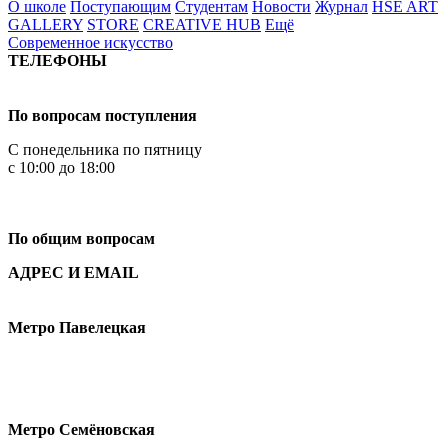
О школе
Поступающим
Студентам
Новости
Журнал
HSE ART
GALLERY
STORE
CREATIVE HUB
Ещё
Современное искусство
ТЕЛЕФОНЫ
+7 499 444-02-84
По вопросам поступления
С понедельника по пятницу
с 10:00 до 18:00
+7
495 621-87-11
По общим вопросам
АДРЕС И EMAIL
Малая Пионерская ул., 12
Метро Павелецкая
Измайловское шоссе, 44с2
Метро Семёновская