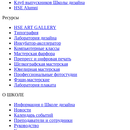
Клуб выпускников Школы дизайна
HSE Alumni
Ресурсы
HSE ART GALLERY
Типография
Лаборатория дизайна
Инкубатор-акселератор
Компьютерные классы
Мастерская фарфора
Препресс и цифровая печать
Шелкографская мастерская
Ювелирная мастерская
Профессиональные фотостудии
Фэшн-мастерские
Лаборатория плаката
О ШКОЛЕ
Информация о Школе дизайна
Новости
Календарь событий
Преподаватели и сотрудники
Руководство