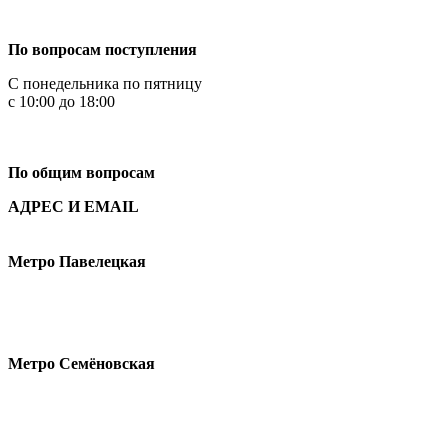
+7 499 444-02-84
По вопросам поступления
С понедельника по пятницу
с 10:00 до 18:00
+7
495 621-87-11
По общим вопросам
АДРЕС И EMAIL
Малая Пионерская ул., 12
Метро Павелецкая
Измайловское шоссе, 44с2
Метро Семёновская