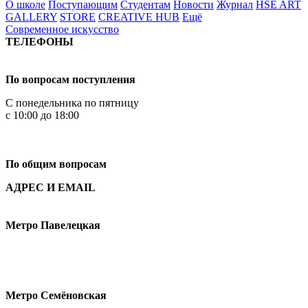
О школе
Поступающим
Студентам
Новости
Журнал
HSE ART
GALLERY
STORE
CREATIVE HUB
Ещё
Современное искусство
ТЕЛЕФОНЫ
+7 499 444-02-84
По вопросам поступления
С понедельника по пятницу
с 10:00 до 18:00
+7
495 621-87-11
По общим вопросам
АДРЕС И EMAIL
Малая Пионерская ул., 12
Метро Павелецкая
Измайловское шоссе, 44с2
Метро Семёновская