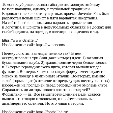
То есть клуб решил создать абстрактно модную эмблему,
не порывающую, однако, с футбольной традицией.
В дополнение к логотипу в рамках проекта Juventus Fans был
разработан новый шрифт в пяти вариантах начертания.
На сайте Interbrand показаны варианты применения
и логотипа, и шрифта в нефутбольных областях: на досках для
скейтбординга, на одежде, в ювелирных изделиях и т.д.
https://www.ctrleffe.it/
Изображение: сайт https://twitter.com/
Почему логотип выглядит именно так? В нем
аккумулированы три (или даже четыре) идеи: 1) заглавная
буква названия клуба; 2) традиционные черно-белые полосы
и 3) форма геральдического щита, которая выполняет две
функции. Во-первых, именно такую форму имеет скудетто —
значок за победу в чемпионате Италии. Во-вторых, именно
такой формы щит (в отличие от предыдущих шестиугольных)
изображен на последней перед ребрендингом эмблеме клуба.
Справились ли авторы нового логотипа с задачей?
Формально — да. Все вышеперечисленные цели удалось
выполнить изящно и экономно, и профессиональные
дизайнеры это оценили. Но это лишь в теории.
Изображение: сайт https://footballhd.ru/