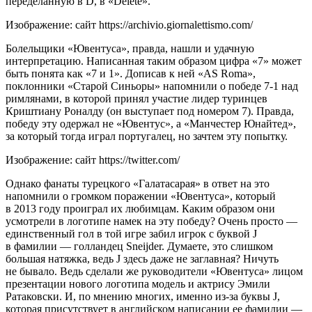
переделанную в D, в «Delete».
Изображение: сайт https://archivio.giornalettismo.com/
Болельщики «Ювентуса», правда, нашли и удачную
интерпретацию. Написанная таким образом цифра «7» может
быть понята как «7 и 1». Дописав к ней «AS Roma»,
поклонники «Старой Синьоры» напомнили о победе 7-1 над
римлянами, в которой принял участие лидер туринцев
Криштиану Роналду (он выступает под номером 7). Правда,
победу эту одержал не «Ювентус», а «Манчестер Юнайтед»,
за который тогда играл португалец, но зачтем эту попытку.
Изображение: сайт https://twitter.com/
Однако фанаты турецкого «Галатасарая» в ответ на это
напомнили о громком поражении «Ювентуса», который
в 2013 году проиграл их любимцам. Каким образом они
усмотрели в логотипе намек на эту победу? Очень просто —
единственный гол в той игре забил игрок с буквой J
в фамилии — голландец Sneijder. Думаете, это слишком
большая натяжка, ведь J здесь даже не заглавная? Ничуть
не бывало. Ведь сделали же руководители «Ювентуса» лицом
презентации нового логотипа модель и актрису Эмили
Ратаковски. И, по мнению многих, именно из-за буквы J,
которая присутствует в английском написании ее фамилии —