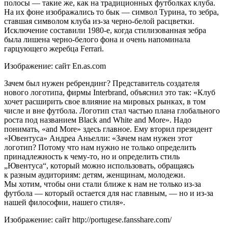
полосы — такие же, как на традиционных футболках клуба.
На их фоне изображались то бык — символ Турина, то зебра,
ставшая символом клуба из-за черно-белой расцветки.
Исключение составили 1980-е, когда стилизованная зебра
была лишена черно-белого фона и очень напоминала
гарцующего жеребца Ferrari.
Изображение: сайт En.as.com
Зачем был нужен ребрендинг? Представитель создателя
нового логотипа, фирмы Interbrand, объяснил это так: «Клуб
хочет расширить свое влияние на мировых рынках, в том
числе и вне футбола. Логотип стал частью плана глобального
роста под названием Black and White and More». Надо
понимать, «and More» здесь главное. Ему вторил президент
«Ювентуса» Андреа Аньелли: «Зачем нам нужен этот
логотип? Потому что нам нужно не только определить
принадлежность к чему-то, но и определить стиль
„Ювентуса“, который можно использовать, обращаясь
к разным аудиториям: детям, женщинам, молодежи.
Мы хотим, чтобы они стали ближе к нам не только из-за
футбола — который остается для нас главным, — но и из-за
нашей философии, нашего стиля».
Изображение: сайт http://portugese.fansshare.com/