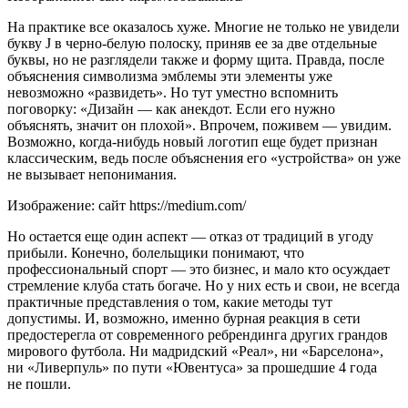
На практике все оказалось хуже. Многие не только не увидели
букву J в черно-белую полоску, приняв ее за две отдельные
буквы, но не разглядели также и форму щита. Правда, после
объяснения символизма эмблемы эти элементы уже
невозможно «развидеть». Но тут уместно вспомнить
поговорку: «Дизайн — как анекдот. Если его нужно
объяснять, значит он плохой». Впрочем, поживем — увидим.
Возможно, когда-нибудь новый логотип еще будет признан
классическим, ведь после объяснения его «устройства» он уже
не вызывает непонимания.
Изображение: сайт https://medium.com/
Но остается еще один аспект — отказ от традиций в угоду
прибыли. Конечно, болельщики понимают, что
профессиональный спорт — это бизнес, и мало кто осуждает
стремление клуба стать богаче. Но у них есть и свои, не всегда
практичные представления о том, какие методы тут
допустимы. И, возможно, именно бурная реакция в сети
предостерегла от современного ребрендинга других грандов
мирового футбола. Ни мадридский «Реал», ни «Барселона»,
ни «Ливерпуль» по пути «Ювентуса» за прошедшие 4 года
не пошли.