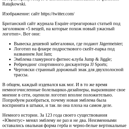
Ratajkowski.
Изображение: сайт https://twitter.com/
Британский сайт журнала Esquire отреагировал статьей под
заголовком «5 вещей, на которые похож новый ужасный
логотип». Вот они:
Вывеска дешевой забегаловки, где подают Jägermeister;
Логотип на флаере подросткового скейт-парка под
названием Just Jam;
Эмблема гламурного фитнес-клуба Jump & Jiggle;
Ребрендинг спортивного дискаунтера JJ Sports;
Чертовски странный дорожный знак для двухполосной
трассы.
В общем, каждый издевался как мог. И в то же время
немногочисленные болельщики-дизайнеры, выразившие свое
мнение в сети, оценили логотип вполне положительно.
Попробуем разобраться, почему новая эмблема была
воспринята в штыки, и так ли она плоха на самом деле.
Немного истории. За 123 года своего существования
«Ювентус» менял эмблему не раз и не два. Неизменными
оставались овальная форма герба и черно-белые вертикальные