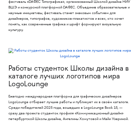
фестиваль «DAФЕС Типографика», организованный Школой дизайна НИУ
ВШЭ и конкурсной платформой DAФЕС. Объединив образовательные и
научные инициативы, фестиваль станет знаковым событием для
дизайнеров, типографов, художников-плакатистов и всех, кто хочет
понять, как современные графика и шрифт формируют визуальную
культуру.
Работы студенток Школы дизайна в
каталоге лучших логотипов мира
LogoLounge
Ежегодно международная платформа для графических дизайнеров
LogoLounge отбирает лучшие работы и публикует их в своём каталоге.
Среди победителей 2025 года, вошедших в LogoLounge Book 15, —
сразу два проекта студенток профиля «Коммуникационный дизайн»
петербургской Школы дизайна, Ангелины Хомутовой и Майи Узериной.