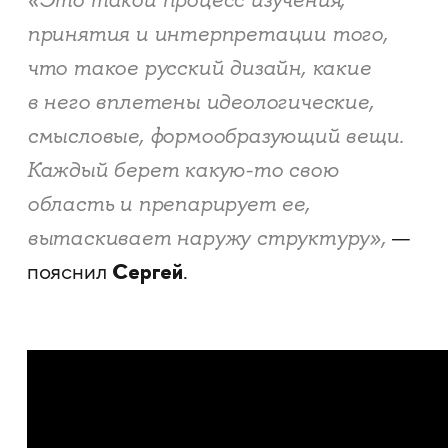
«Это такой процесс изучения,
принятия и интерпретации того,
что такое русский дизайн, какие
в него вплетены идеологические,
смысловые, формообразующий вещи.
Каждый берет какую-то свою
область и препарирует ее,
вытаскивает наружу структуру»,
—
Сергей
пояснил
.