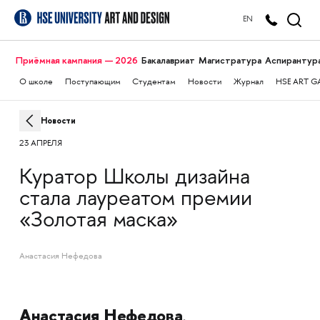
EN
Приёмная кампания — 2026
Бакалавриат
Магистратура
Аспирантур
О школе
Поступающим
Студентам
Новости
Журнал
HSE ART G
Новости
23 АПРЕЛЯ
Куратор Школы дизайна
стала лауреатом премии
«Золотая маска»
Анастасия Нефедова
Анастасия Нефедова
,