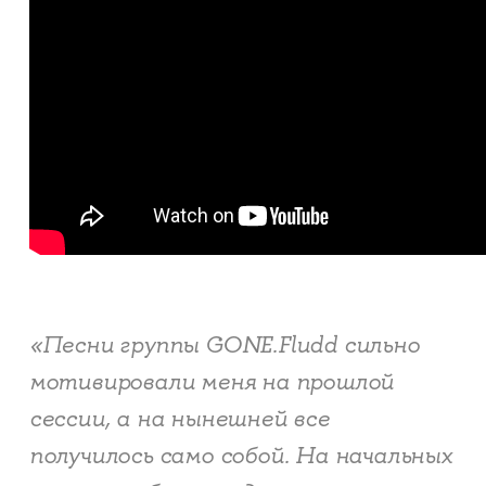
«Песни группы GONE.Fludd сильно
мотивировали меня на прошлой
сессии, а на нынешней все
получилось само собой. На начальных