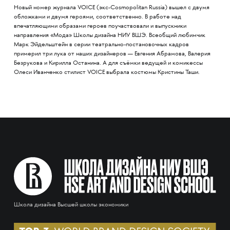
Новый номер журнала VOICE (экс-Cosmopolitan Russia) вышел с двумя
обложками и двумя героями, соответственно. В работе над
впечатляющими образами героев поучаствовали и выпускники
направления «Мода» Школы дизайна НИУ ВШЭ. Всеобщий любимчик
Марк Эйдельштейн в серии театрально-постановочных кадров
примерил три лука от наших дизайнеров — Евгения Абрамова, Валерия
Безрукова и Кирилла Останина. А для съёмки ведущей и комикессы
Олеси Иванченко стилист VOICE выбрала костюмы Кристины Таши.
Школа дизайна Высшей школы экономики