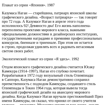
Плакат из серии «Япония». 1987
Казумаса Нагаи — старейшина, патриарх японской школы
графического дизайна. «Возраст патриарха» — так говорят
про 72 года. А Казумасе Нагаи в апреле этого года
исполнилось 92! Девяносто два! Его жизнь наполнена-
переполнена проектами мирового класса, важными
официальными должностями в дизайнерских институциях,
государственными наградами и премиями профессиональных
конкурсов, биеннале и триеннале. При этом он остается
в строю, продолжая удивлять всех и радовать негасимым
светом своих работ.
Экологический плакат из серии «Я здесь». 1992
Отцом японского графического дизайна считается Юсаку
Камекура (1914–1997), Нагаи его глубоко почитает.
Разрабатывая в 1972 году визуальный стиль Олимпиады
в Саппоро, Казумаса Нагаи демонстративно сохранил
преемственность с подходом Камекуры, создавшего стиль
Олимпиады в Токио 1964 года, которая вывела тогда
японский графический дизайн на авансцену мирового
дизайна. Когда Казумасе Нагаи вручали престижнейший Приз
имени Камекуры, он сказал, что принял от своего учителя
главное — мужество. Мужество меняться всю жизнь, искать