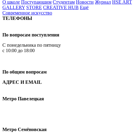
О школе
Поступающим
Студентам
Новости
Журнал
HSE ART
GALLERY
STORE
CREATIVE HUB
Ещё
Современное искусство
ТЕЛЕФОНЫ
+7 499 444-02-84
По вопросам поступления
С понедельника по пятницу
с 10:00 до 18:00
+7
495 621-87-11
По общим вопросам
АДРЕС И EMAIL
Малая Пионерская ул., 12
Метро Павелецкая
Измайловское шоссе, 44с2
Метро Семёновская