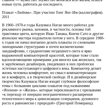
новые пути, работать до последнего.
Плакат «Любовь». При участии Тонг Янг-Им (каллиграфия).
2011
В 1960–1970-е годы Казумаса Нагаи много работал для
рекламного рынка, заложив, в частности, основы той
трактовки цвета, которую Икко Танака, Коичи Сато и другие
японские мастера подхватили потом у него. В середине 1980-
х годов он начал внезапно делать плакаты со сложными
линеарными структурами и почти космическими
ландшафтами, с градиентами нездешнего света и ярко
выраженной компьютерной красотой, которые тоже стали
вдохновляющими примерами для многих как японских, так
и зарубежных дизайнеров, увидевших в них проблески
эстетики наступающего цифрового века. Компьютер делает
жизнь человека комфортнее, но смысл компьютеризации
не в комфорте, а в творческой свободе. И в дизайнерское
творчество Казумасы Нагаи входят глубокие философские
темы с большими циклами плакатов под названиями
«Япония» и «Жизнь», которые перекликаются с призывами
«к переходу от инерции неограниченного расширения
техногенного мира к цивилизации созерцания, духовного
роста и равновесия с природой» (Григорий Померанц).