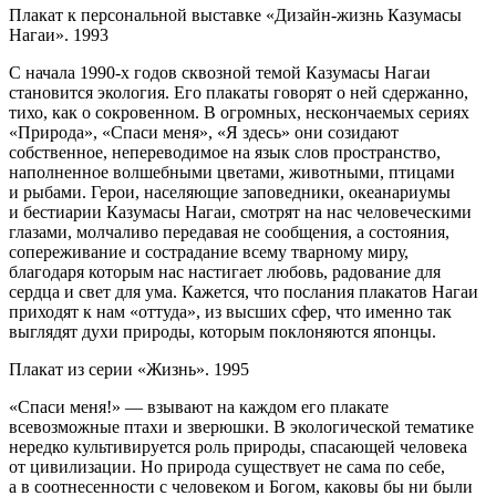
Плакат к персональной выставке «Дизайн-жизнь Казумасы
Нагаи». 1993
С начала 1990-х годов сквозной темой Казумасы Нагаи
становится экология. Его плакаты говорят о ней сдержанно,
тихо, как о сокровенном. В огромных, нескончаемых сериях
«Природа», «Спаси меня», «Я здесь» они созидают
собственное, непереводимое на язык слов пространство,
наполненное волшебными цветами, животными, птицами
и рыбами. Герои, населяющие заповедники, океанариумы
и бестиарии Казумасы Нагаи, смотрят на нас человеческими
глазами, молчаливо передавая не сообщения, а состояния,
сопереживание и сострадание всему тварному миру,
благодаря которым нас настигает любовь, радование для
сердца и свет для ума. Кажется, что послания плакатов Нагаи
приходят к нам «оттуда», из высших сфер, что именно так
выглядят духи природы, которым поклоняются японцы.
Плакат из серии «Жизнь». 1995
«Спаси меня!» — взывают на каждом его плакате
всевозможные птахи и зверюшки. В экологической тематике
нередко культивируется роль природы, спасающей человека
от цивилизации. Но природа существует не сама по себе,
а в соотнесенности с человеком и Богом, каковы бы ни были