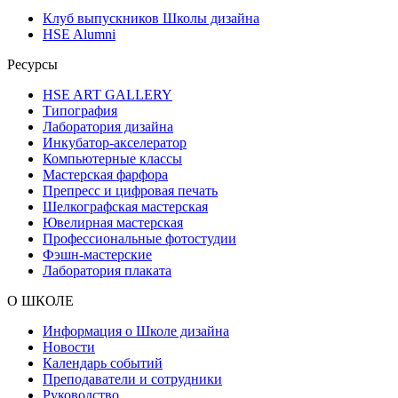
Клуб выпускников Школы дизайна
HSE Alumni
Ресурсы
HSE ART GALLERY
Типография
Лаборатория дизайна
Инкубатор-акселератор
Компьютерные классы
Мастерская фарфора
Препресс и цифровая печать
Шелкографская мастерская
Ювелирная мастерская
Профессиональные фотостудии
Фэшн-мастерские
Лаборатория плаката
О ШКОЛЕ
Информация о Школе дизайна
Новости
Календарь событий
Преподаватели и сотрудники
Руководство