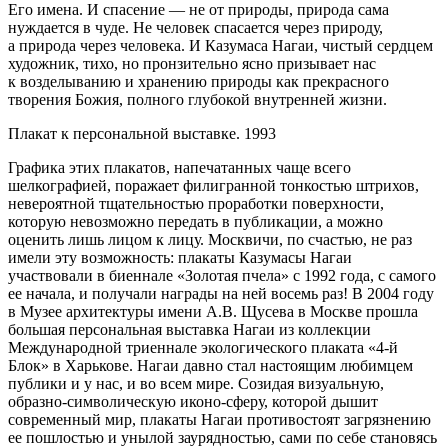
Его имена. И спасение — не от природы, природа сама
нуждается в чуде. Не человек спасается через природу,
а природа через человека. И Казумаса Нагаи, чистый сердцем
художник, тихо, но пронзительно ясно призывает нас
к возделыванию и хранению природы как прекрасного
творения Божия, полного глубокой внутренней жизни.
Плакат к персональной выставке. 1993
Графика этих плакатов, напечатанных чаще всего
шелкографией, поражает филигранной тонкостью штрихов,
невероятной тщательностью проработки поверхности,
которую невозможно передать в публикации, а можно
оценить лишь лицом к лицу. Москвичи, по счастью, не раз
имели эту возможность: плакаты Казумасы Нагаи
участвовали в биеннале «Золотая пчела» с 1992 года, с самого
ее начала, и получали награды на ней восемь раз! В 2004 году
в Музее архитектуры имени А.В. Щусева в Москве прошла
большая персональная выставка Нагаи из коллекции
Международной триеннале экологического плаката «4-й
Блок» в Харькове. Нагаи давно стал настоящим любимцем
публики и у нас, и во всем мире. Созидая визуальную,
образно-символическую иконо-сферу, которой дышит
современный мир, плакаты Нагаи противостоят загрязнению
ее пошлостью и унылой заурядностью, сами по себе становясь