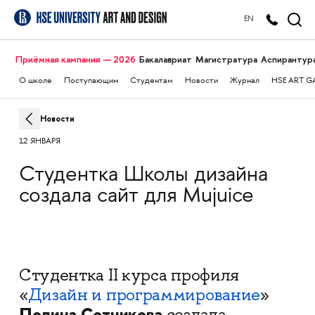
EN
Приёмная кампания — 2026
Бакалавриат
Магистратура
Аспирантур
О школе
Поступающим
Студентам
Новости
Журнал
HSE ART G
Новости
12 ЯНВАРЯ
Студентка Школы дизайна
создала сайт для Mujuice
Студентка II курса профиля
«
Дизайн и программирование
»
Полина Сотникова
создала