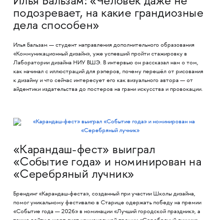
Илья Бальзам: «Человек даже не
подозревает, на какие грандиозные
дела способен»
Илья Бальзам — студент направления дополнительного образования
«Коммуникационный дизайн», уже успевший пройти стажировку в
Лаборатории дизайна НИУ ВШЭ. В интервью он рассказал нам о том,
как начинал с иллюстраций для рэперов, почему перешёл от рисования
к дизайну и что сейчас интересует его как визуального автора — от
айдентики издательства до постеров на грани искусства и провокации.
«Карандаш-фест» выиграл
«Событие года» и номинирован на
«Серебряный лучник»
Брендинг «Карандаш-феста», созданный при участии Школы дизайна,
помог уникальному фестивалю в Старице одержать победу на премии
«Событие года — 2026» в номинации «Лучший городской праздник», а