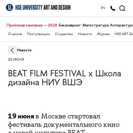
EN
Приёмная кампания — 2026
Бакалавриат
Магистратура
Аспирантур
О школе
Поступающим
Студентам
Новости
Журнал
HSE ART G
Новости
20 ИЮНЯ
BEAT FILM FESTIVAL х Школа
дизайна НИУ ВШЭ
19 июня
в Москве стартовал
фестиваль документального кино
о новой культуре BEAT