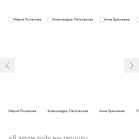
Мария Романова
Александра Легковская
Анна Еремеева
Л
«В этом году мы решили