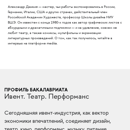
Александр Джикия — мастер, чьи работы экспонировались в России,
Германии, Италии, США и других странах, действительный член
Российской Академии Художеств, профессор Школы дизайна НИУ
ВШЭ. Он известен с конца 1980-х годов как автор графических листов с
абсурдными и драматичными подписями — и на удивление, совсем не
любит театр, а также комиксы, мультфильмы и экранизации
литературных произведений. О том, как так получилось, читайте в
интервью на платформе mediiia.
ПРОФИЛЬ БАКАЛАВРИАТА
Ивент. Театр. Перформанс
Сегодняшняя ивент-индустрия, как вектор
экономики впечатлений, соединяет дизайн,
театр, кино, перформанс, музыку, питание,