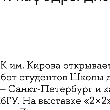
К им. Кирова открывае
абот студентов Школы 
 Санкт-Петербург и к
бГУ. На выставке «2×2