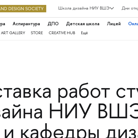
Школа дизайна НИУ ВШЭ
Дни отк
ура
Аспирантура
ДПО
Детская школа
Лицей
Онл
 ART GALLERY
STORE
CREATIVE HUB
Ещё
тавка работ с
айна НИУ ВШЭ
 и кафедры диз