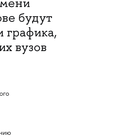
имени
ове будут
 графика,
их вузов
.
ого
ению