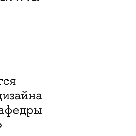
тся
дизайна
афедры
»