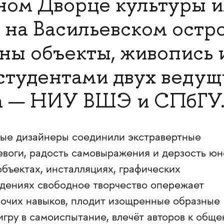
ном Дворце культуры 
 на Васильевском остр
ны объекты, живопись и
студентами двух ведущ
а — НИУ ВШЭ и СПбГУ
дые дизайнеры соединили экстравертные
евоги, радость самовыражения и дерзость юн
бъектах, инсталляциях, графических
дениях свободное творчество опережает
очих навыков, плодит изощренные образные
игру в самоиспытание, влечёт авторов к общ