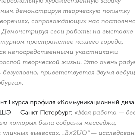
персональную художественную задачу
амым демонстрируя творческую попытку
воречиях, сопровождающих нас постоянн
. Демонстрируя свои работы на выставке
ьтурном пространстве нашего города,
ся непосредственными участниками
рослой творческой жизни. Это очень раду
и, безусловно, приветствуется двумя веду
бурга».
ент I курса профиля «Коммуникационный диз
«Моя работа — дв
ШЭ — Санкт-Петербург:
ью которых были собраны месседжи,
 уличных вывесках. „B×2UO“ — исследован