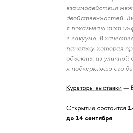
взаимодействия межд
двойственностей. Вы
я показываю тот ин
в вакууме. В качест
панельку, которая п
объекты из уличной 
я подчеркиваю его д
Кураторы выставки
— Е
1
Открытие состоится
до 14 сентября
.