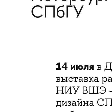
СПбГУ
14 июля
в Д
выставка р
НИУ ВШЭ —
дизайна СП