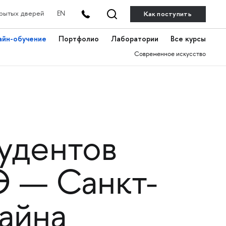
Как поступить
рытых дверей
EN
айн-обучение
Портфолио
Лаборатории
Все курсы
Современное искусство
тудентов
 — Санкт-
айна