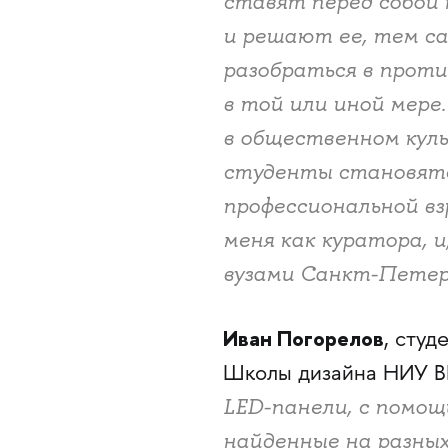
ставят перед собой 
и решают ее, тем с
разобраться в проти
в той или иной мере
в общественном кул
студенты становят
профессиональной вз
меня как куратора, 
вузами Санкт-Петер
Иван Погорелов
, студ
Школы дизайна НИУ В
LED-панели, с помощ
найденные на разных