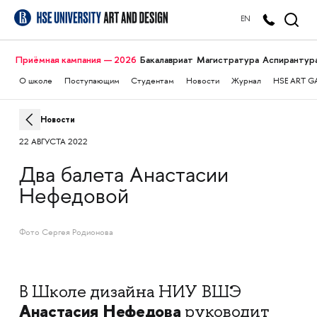
EN
Приёмная кампания — 2026
Бакалавриат
Магистратура
Аспирантур
О школе
Поступающим
Студентам
Новости
Журнал
HSE ART G
Новости
22 АВГУСТА 2022
Два балета Анастасии
Нефедовой
Фото Сергея Родионова
В
Школе дизайна НИУ ВШЭ
Анастасия Нефедова
руководит