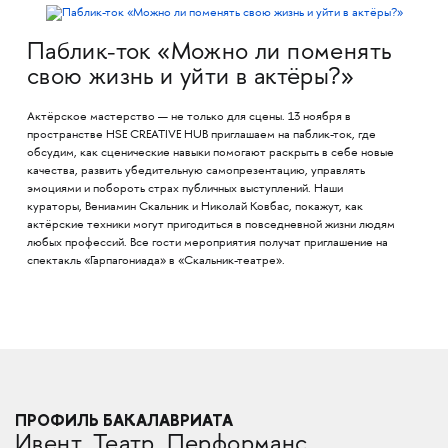
Паблик-ток «Можно ли поменять
свою жизнь и уйти в актёры?»
Актёрское мастерство — не только для сцены. 13 ноября в
пространстве HSE CREATIVE HUB приглашаем на паблик-ток, где
обсудим, как сценические навыки помогают раскрыть в себе новые
качества, развить убедительную самопрезентацию, управлять
эмоциями и побороть страх публичных выступлений. Наши
кураторы, Вениамин Скальник и Николай Ковбас, покажут, как
актёрские техники могут пригодиться в повседневной жизни людям
любых профессий. Все гости мероприятия получат приглашение на
спектакль «Гарпагониада» в «Скальник-театре».
ПРОФИЛЬ БАКАЛАВРИАТА
Ивент. Театр. Перформанс