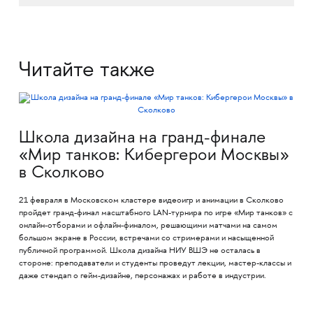
Читайте также
Школа дизайна на гранд-финале
«Мир танков: Кибергерои Москвы»
в Сколково
21 февраля в Московском кластере видеоигр и анимации в Сколково
пройдет гранд-финал масштабного LAN-турнира по игре «Мир танков» с
онлайн-отборами и офлайн-финалом, решающими матчами на самом
большом экране в России, встречами со стримерами и насыщенной
публичной программой. Школа дизайна НИУ ВШЭ не осталась в
стороне: преподаватели и студенты проведут лекции, мастер-классы и
даже стендап о гейм-дизайне, персонажах и работе в индустрии.