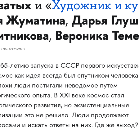
ватых
и «
Художник и к
я Жуматина
Дарья Глуш
,
итникова
Вероника Теме
,
я на ремонт
 65-летию запуска в СССР первого искусстве
смос как идея всегда был спутником человека
похи люди постигали неведомое путем
гического опыта. В ХХI веке космос стал
гического развития, но экзистенциальные
изации это не решило. Люди продолжают
осами и искать ответы на них. Где же выход?