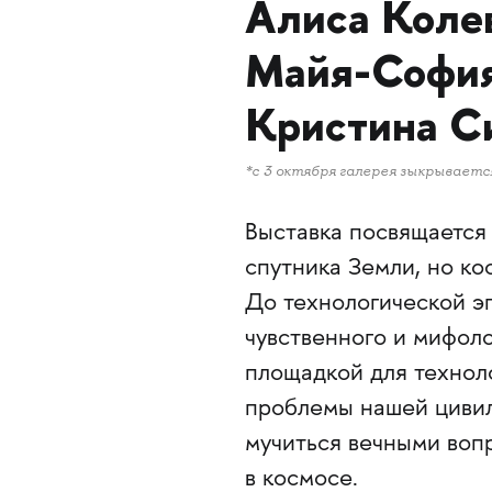
Алиса Коле
Майя-Софи
Кристина С
*с 3 октября галерея зыкрываетс
Выставка посвящается
спутника Земли, но ко
До технологической э
чувственного и мифоло
площадкой для техноло
проблемы нашей цивил
мучиться вечными вопр
в космосе.