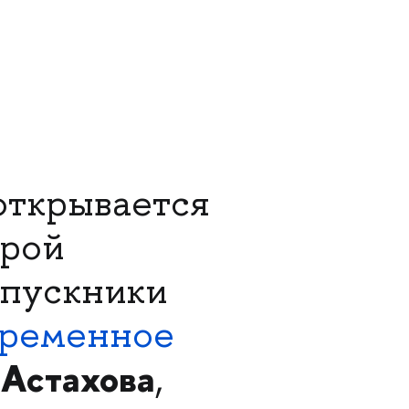
ткрывается
орой
ыпускники
временное
 Астахова
,