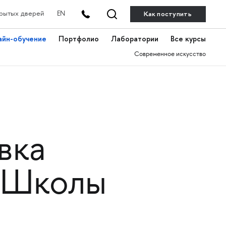
Как поступить
рытых дверей
EN
айн-обучение
Портфолио
Лаборатории
Все курсы
Современное искусство
вка
в Школы