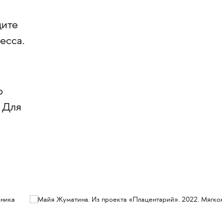
дите
есса.
о
 Для