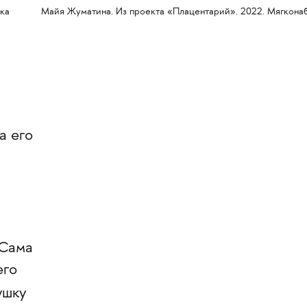
ка
Майя Жуматина. Из проекта «Плацентарий». 2022. Мягконаб
а его
 Сама
его
ушку