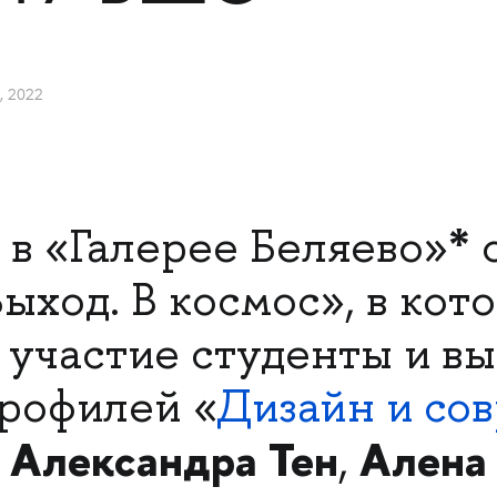
, 2022
я
*
в «Галерее Беляево»
о
ыход. В космос», в кот
участие студенты и в
профилей «
Дизайн и со
Александра Тен
Алена
:
,