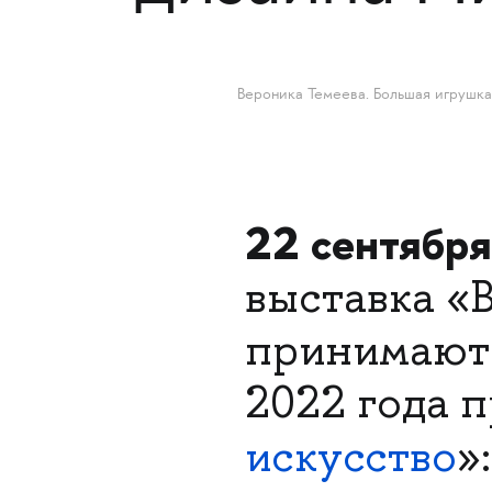
Вероника Темеева. Большая игрушка
22 сентябр
выставка «В
принимают 
2022 года 
искусство
»