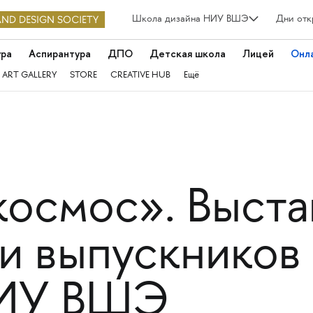
Школа дизайна НИУ ВШЭ
Дни отк
ура
Аспирантура
ДПО
Детская школа
Лицей
Онл
 ART GALLERY
STORE
CREATIVE HUB
Ещё
космос». Выста
 и выпускнико
НИУ ВШЭ