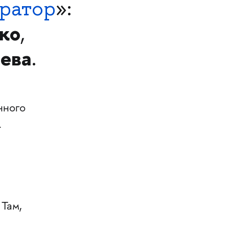
уратор
»:
ко
,
ева
.
нного
.
 Там,