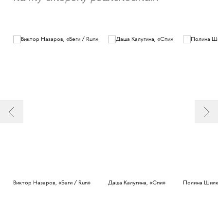
Виктор Назаров, «Беги / Run»
Даша Калугина, «Спи»
Полина Шилк