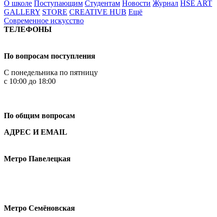
О школе
Поступающим
Студентам
Новости
Журнал
HSE ART
GALLERY
STORE
CREATIVE HUB
Ещё
Современное искусство
ТЕЛЕФОНЫ
+7 499 444-02-84
По вопросам поступления
С понедельника по пятницу
с 10:00 до 18:00
+7
495 621-87-11
По общим вопросам
АДРЕС И EMAIL
Малая Пионерская ул., 12
Метро Павелецкая
Измайловское шоссе, 44с2
Метро Семёновская