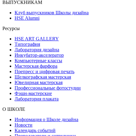
ВЫПУСКНИКАМ
Клуб выпускников Школы дизайна
HSE Alumni
Ресурсы
HSE ART GALLERY
Типография
Лаборатория дизайна
Инкубатор-акселератор
Компьютерные классы
Мастерская фарфора
Препресс и цифровая печать
Шелкографская мастерская
Ювелирная мастерская
Профессиональные фотостудии
Фэшн-мастерские
Лаборатория плаката
О ШКОЛЕ
Информация о Школе дизайна
Новости
Календарь событий
Преподаватели и сотрудники