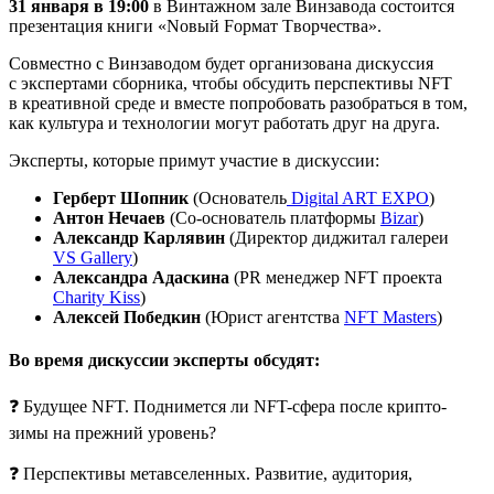
31 января в 19:00
в Винтажном зале Винзавода состоится
презентация книги «Nовый Fормат Tворчества».
Совместно с Винзаводом будет организована дискуссия
с экспертами сборника, чтобы обсудить перспективы NFT
в креативной среде и вместе попробовать разобраться в том,
как культура и технологии могут работать друг на друга.
Эксперты, которые примут участие в дискуссии:
Герберт Шопник
(Основатель
Digital ART EXPO
)
Антон Нечаев
(Со-основатель платформы
Bizar
)
Александр Карлявин
(Директор диджитал галереи
VS Gallery
)
Александра Адаскина
(PR менеджер NFT проекта
Charity Kiss
)
Алексей Победкин
(Юрист агентства
NFT Masters
)
Во время дискуссии эксперты обсудят:
❓ Будущее NFT. Поднимется ли NFT-сфера после крипто-
зимы на прежний уровень?
❓ Перспективы метавселенных. Развитие, аудитория,