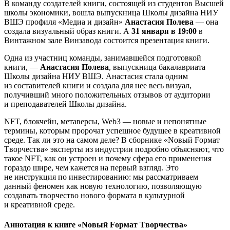
В команду создателей книги, состоящей из студентов Высшей
школы экономики, вошла выпускница Школы дизайна НИУ
ВШЭ профиля «Медиа и дизайн»
Анастасия Полева
— она
создала визуальный образ книги. А
31 января в 19:00
в
Винтажном зале Винзавода состоится презентация книги.
Одна из участниц команды, занимавшейся подготовкой
книги, —
Анастасия Полева
, выпускница бакалавриата
Школы дизайна НИУ ВШЭ. Анастасия стала одним
из составителей книги и создала для нее весь визуал,
получивший много положительных отзывов от аудитории
и преподавателей Школы дизайна.
NFT, блокчейн, метаверсы, Web3 — новые и непонятные
термины, которым пророчат успешное будущее в креативной
среде. Так ли это на самом деле? В сборнике «Nовый Fормат
Tворчества» эксперты из индустрии подробно объясняют, что
такое NFT, как он устроен и почему сфера его применения
гораздо шире, чем кажется на первый взгляд. Это
не инструкция по инвестированию: мы рассматриваем
данный феномен как новую технологию, позволяющую
создавать творчество нового формата в культурной
и креативной среде.
Аннотация к книге «Nовый Fормат Tворчества»