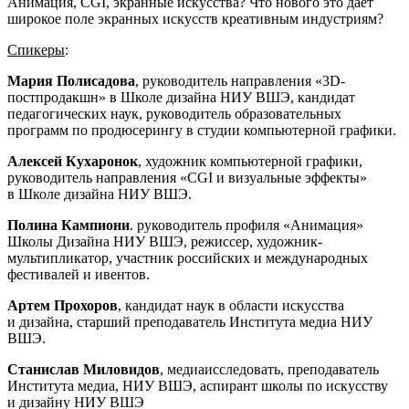
Анимация, CGI, экранные искусства? Что нового это дает
широкое поле экранных искусств креативным индустриям?
Спикеры
:
Мария Полисадова
, руководитель направления «3D-
постпродакшн» в Школе дизайна НИУ ВШЭ, кандидат
педагогических наук, руководитель образовательных
программ по продюсерингу в студии компьютерной графики.
Алексей Кухаронок
, художник компьютерной графики,
руководитель направления «CGI и визуальные эффекты»
в Школе дизайна НИУ ВШЭ.
Полина Кампиони
. руководитель профиля «Анимация»
Школы Дизайна НИУ ВШЭ, режиссер, художник-
мультипликатор, участник российских и международных
фестивалей и ивентов.
Артем Прохоров
, кандидат наук в области искусства
и дизайна, старший преподаватель Института медиа НИУ
ВШЭ.
Станислав Миловидов
, медиаисследовать, преподаватель
Института медиа, НИУ ВШЭ, аспирант школы по искусству
и дизайну НИУ ВШЭ