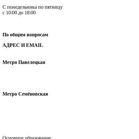
С понедельника по пятницу
с 10:00 до 18:00
+7
495 621-87-11
По общим вопросам
АДРЕС И EMAIL
Малая Пионерская ул., 12
Метро Павелецкая
Измайловское шоссе, 44с2
Метро Семёновская
design@hse.ru
Основное образование