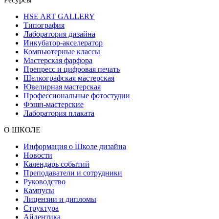
HSE ART GALLERY
Типография
Лаборатория дизайна
Инкубатор-акселератор
Компьютерные классы
Мастерская фарфора
Препресс и цифровая печать
Шелкографская мастерская
Ювелирная мастерская
Профессиональные фотостудии
Фэшн-мастерские
Лаборатория плаката
О ШКОЛЕ
Информация о Школе дизайна
Новости
Календарь событий
Преподаватели и сотрудники
Руководство
Кампусы
Лицензии и дипломы
Структура
Айдентика