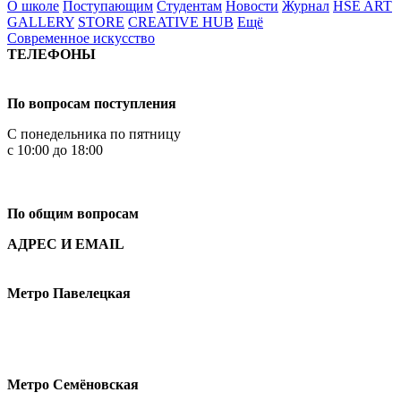
О школе
Поступающим
Студентам
Новости
Журнал
HSE ART
GALLERY
STORE
CREATIVE HUB
Ещё
Современное искусство
ТЕЛЕФОНЫ
+7 499 444-02-84
По вопросам поступления
С понедельника по пятницу
с 10:00 до 18:00
+7
495 621-87-11
По общим вопросам
АДРЕС И EMAIL
Малая Пионерская ул., 12
Метро Павелецкая
Измайловское шоссе, 44с2
Метро Семёновская