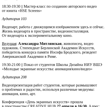
18:30-19:30 || Мастер-класс по созданию авторского видео
от юнита «HSE Screens»
Аудитория 103
Видеоарт, работа с движущимся изображением здесь и сейчас.
Жизнь видеоарта в пространстве, видеоинсталляция.
От видеоарта к экспериментальному кино.
Ведущая
:
Александра Митлянская
, живописец, видео
художник. Стипендиат Берлинской Академии Искусств,
победитель конкурса памяти Иосифа Бродского, резидент
Американской Академии в Риме.
19:30-21:00 || Показ от студентов Школы Дизайна НИУ ВШЭ
«Молодые экранные искусства: анимация/кино/видео»
Аудитория 208
Видеопрезентация работ студентов, которые размышляют
о проблемах и радостях, используя различные медиумы:
анимация, кино, арт.
Конференция «День экранных искусств» прошла
в пространстве CREATIVE HUB
27 апреля в 16:30.
Адрес: