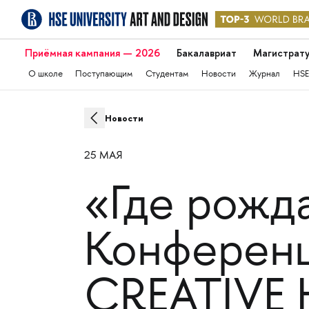
Приёмная кампания — 2026
Бакалавриат
Магистрат
О школе
Поступающим
Студентам
Новости
Журнал
HSE
Новости
25 МАЯ
«Где рожда
Конференц
CREATIVE