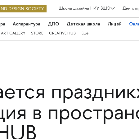
Школа дизайна НИУ ВШЭ
Дни отк
ура
Аспирантура
ДПО
Детская школа
Лицей
Онл
 ART GALLERY
STORE
CREATIVE HUB
Ещё
ется праздник
ия в простран
 HUB