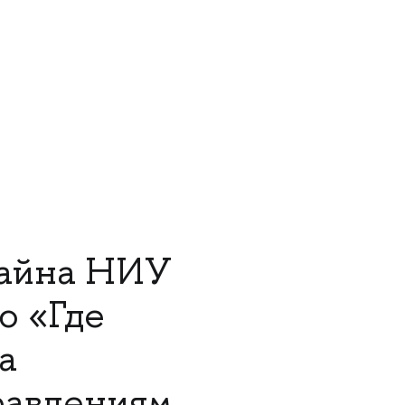
зайна НИУ
ю «Где
а
равлениям