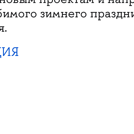
бимого зимнего праздни
я.
ЦИЯ