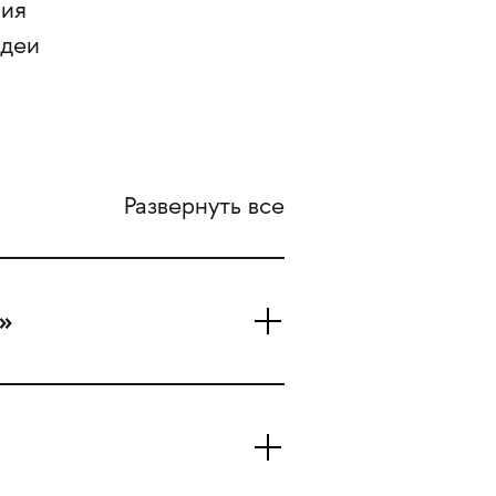
ния
идеи
Развернуть все
т»