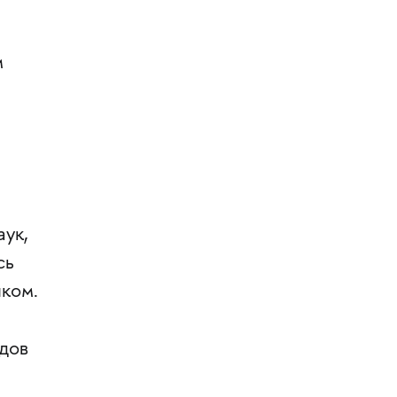
м
ук,
сь
ком.
дов