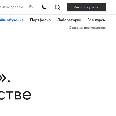
Как поступить
рытых дверей
EN
айн-обучение
Портфолио
Лаборатории
Все курсы
Современное искусство
».
стве