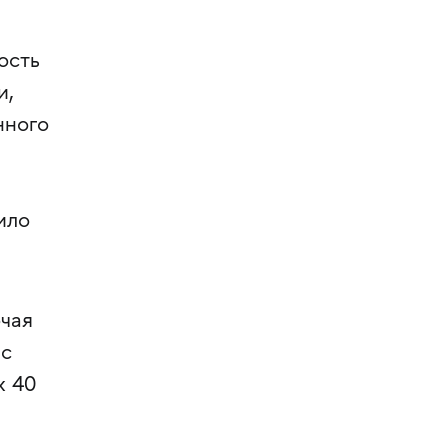
ость
и,
нного
ило
чая
 с
х 40