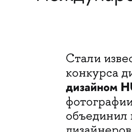
Стали изве
конкурса д
дизайном H
фотографи
объединил
дизайнеров