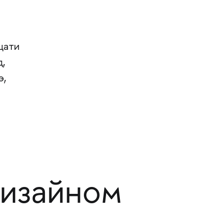
цати
д,
э,
дизайном