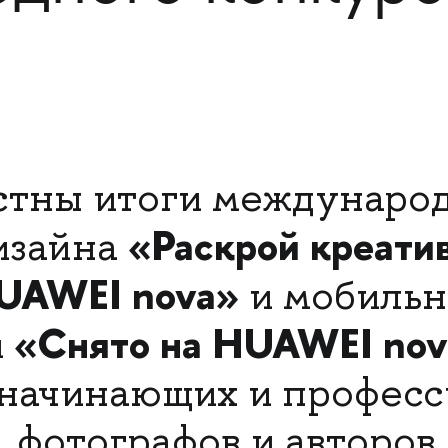
стны итоги междунаро
«Раскрой креатив
изайна
UAWEI nova»
и мобиль
«Снято на HUAWEI nov
и
 начинающих и профес
, фотографов и авторов