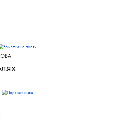
МОВА
олях
а