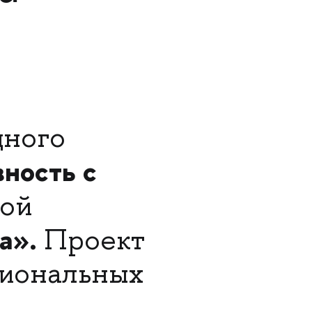
дного
ность с
ной
a».
Проект
сиональных