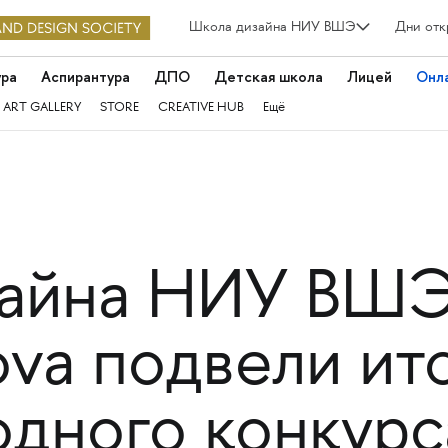
Школа дизайна НИУ ВШЭ
Дни отк
ура
Аспирантура
ДПО
Детская школа
Лицей
Онл
 ART GALLERY
STORE
CREATIVE HUB
Ещё
зайна НИУ ВШЭ
va подвели ит
дного конкурс