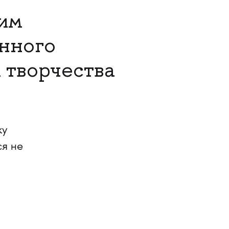
 им
енного
 творчества
ку
ся не