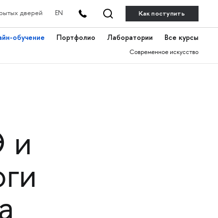
Как поступить
рытых дверей
EN
айн-обучение
Портфолио
Лаборатории
Все курсы
Современное искусство
 и
оги
а