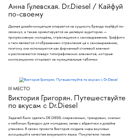
Анна Гулевская. Dr.Diesel / Кайфуй
по-своему
Данная дизайн-концепция опирается на сущность бренда «кайфуй по-
своему», а также ориентируется на целевую аудиторию —
прогрессивную молодёжь, стремящуюся к самовыражению. Граффити
и теги являются отображением стремления ца к самовыражению,
поэтому они используются как фирменный стилевой элемент
и располагаются поверх типографических элементов, которые
композиционно отсылают на муниципальные таблички.
III МЕСТО
Виктория Григорян. Путешествуйте
по вкусам с Dr.Diesel
Задачей было сделать DR.DIESEL современным, трендовым, смелым
и любимым брендом для молодежи, начав с айдентики и дизайна
упаковки. В своем проекте Виктория создала миры вкусовых
ассоциаций в качестве визуального языка. Покупателю также