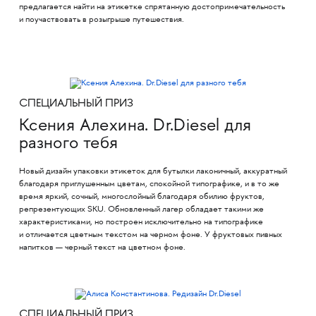
предлагается найти на этикетке спрятанную достопримечательность
и поучаствовать в розыгрыше путешествия.
СПЕЦИАЛЬНЫЙ ПРИЗ
Ксения Алехина. Dr.Diesel для
разного тебя
Новый дизайн упаковки этикеток для бутылки лаконичный, аккуратный
благодаря приглушенным цветам, спокойной типографике, и в то же
время яркий, сочный, многослойный благодаря обилию фруктов,
репрезентующих SKU. Обновленный лагер обладает такими же
характеристиками, но построен исключительно на типографике
и отличается цветным текстом на черном фоне. У фруктовых пивных
напитков — черный текст на цветном фоне.
СПЕЦИАЛЬНЫЙ ПРИЗ