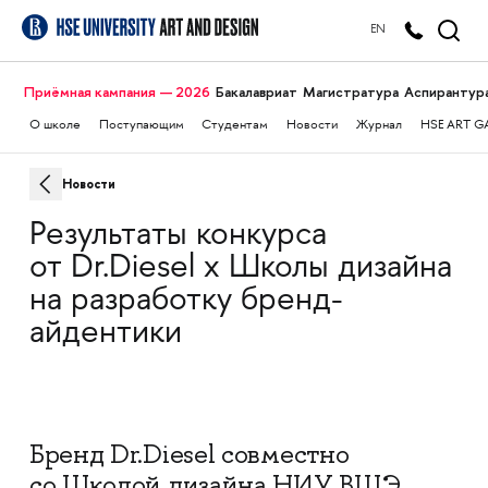
EN
Приёмная кампания — 2026
Бакалавриат
Магистратура
Аспирантур
О школе
Поступающим
Студентам
Новости
Журнал
HSE ART G
Новости
Результаты конкурса
от Dr.Diesel х Школы дизайна
на разработку бренд-
айдентики
Бренд Dr.Diesel совместно
со Школой дизайна НИУ ВШЭ