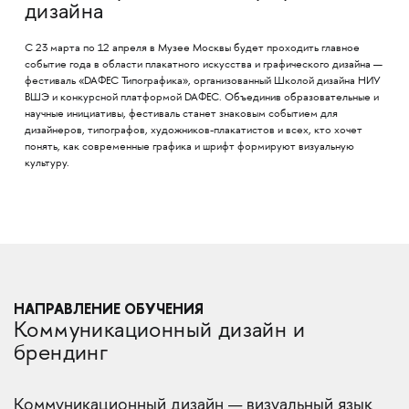
дизайна
С 23 марта по 12 апреля в Музее Москвы будет проходить главное
событие года в области плакатного искусства и графического дизайна —
фестиваль «DAФЕС Типографика», организованный Школой дизайна НИУ
ВШЭ и конкурсной платформой DAФЕС. Объединив образовательные и
научные инициативы, фестиваль станет знаковым событием для
дизайнеров, типографов, художников-плакатистов и всех, кто хочет
понять, как современные графика и шрифт формируют визуальную
культуру.
НАПРАВЛЕНИЕ ОБУЧЕНИЯ
Коммуникационный дизайн и
брендинг
Коммуникационный дизайн — визуальный язык