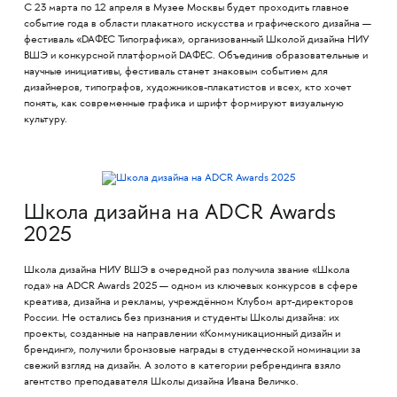
С 23 марта по 12 апреля в Музее Москвы будет проходить главное
событие года в области плакатного искусства и графического дизайна —
фестиваль «DAФЕС Типографика», организованный Школой дизайна НИУ
ВШЭ и конкурсной платформой DAФЕС. Объединив образовательные и
научные инициативы, фестиваль станет знаковым событием для
дизайнеров, типографов, художников-плакатистов и всех, кто хочет
понять, как современные графика и шрифт формируют визуальную
культуру.
Школа дизайна на ADCR Awards
2025
Школа дизайна НИУ ВШЭ в очередной раз получила звание «Школа
года» на ADCR Awards 2025 — одном из ключевых конкурсов в сфере
креатива, дизайна и рекламы, учреждённом Клубом арт-директоров
России. Не остались без признания и студенты Школы дизайна: их
проекты, созданные на направлении «Коммуникационный дизайн и
брендинг», получили бронзовые награды в студенческой номинации за
свежий взгляд на дизайн. А золото в категории ребрендинга взяло
агентство преподавателя Школы дизайна Ивана Величко.