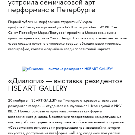
устроила семичасовой арт-
перформанс в Петербурге
Первый публичный перформанс студентки IV курса
профиля «Коммуникационный дизайн» Школы дизайна НИУ ВШЭ —
Санкт-Петербург Марии Токтуевой прошёл на Московском рынке
прямо во время маркета Young Design. На глазах у зрителей она за семь
часов создала полотно о человеке-творце, объединившее живопись,
каллиграфию, коллаж и случайные следы посетителей маркета.
«Диалоги» — выставка резидентов
HSE ART GALLERY
20 ноября в HSE ART GALLERY на Пионерке открывается выставка
резидентов галереи — студентов и выпускников Школы дизайна НИУ
ВШЭ. Проект основан на идее напарничества как формы
вневременного диалога. В экспозиции представлены концептуальные
«пары»: работы студентов и выпускников образовательной программы
«Современное искусство» и репродукции произведений из истории
искусства, доступные на платформе Gallllery, созданной при участии