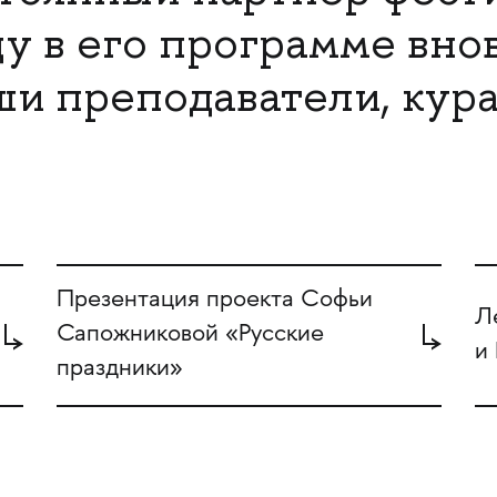
ду в его программе вно
ши преподаватели, кур
Презентация проекта Софьи
Л
Сапожниковой «Русские
и
праздники»