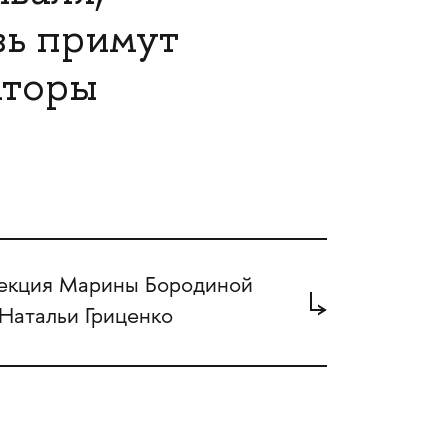
вь примут
аторы
екция Марины Бородиной
 Натальи Гриценко