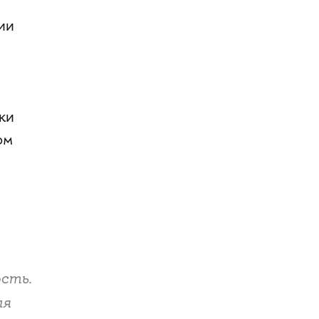
ии
ки
ом
сть.
ля