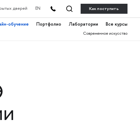
Как поступить
рытых дверей
EN
айн-обучение
Портфолио
Лаборатории
Все курсы
Современное искусство
Э
ии