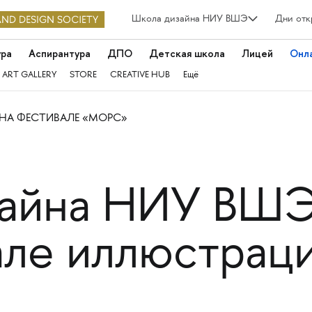
Школа дизайна НИУ ВШЭ
Дни отк
ура
Аспирантура
ДПО
Детская школа
Лицей
Онл
 ART GALLERY
STORE
CREATIVE HUB
Ещё
НА ФЕСТИВАЛЕ «МОРС»
зайна НИУ ВШ
але иллюстрац