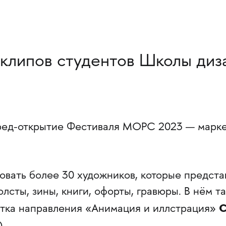
 клипов студентов Школы ди
ред-открытие Фестиваля МОРС 2023 — марк
вовать более 30 художников, которые предста
олсты, зины, книги, офорты, гравюры. В нём т
С
нтка направления «Анимация и иллстрация»