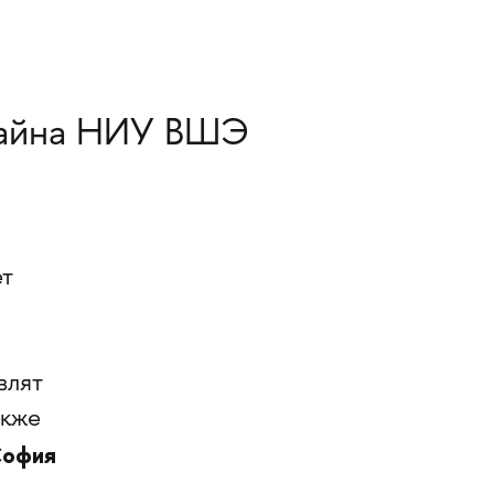
зайна НИУ ВШЭ
ет
влят
акже
офия