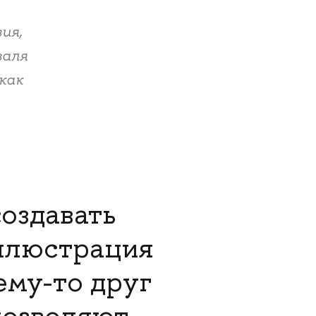
ия,
валя
как
оздавать
иллюстрация
ему-то друг
позволяют