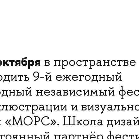
октября
в пространстве
одить 9-й ежегодный
дный независимый фес
люстрации и визуальн
ы «МОРС». Школа диза
оянный партнёр фести