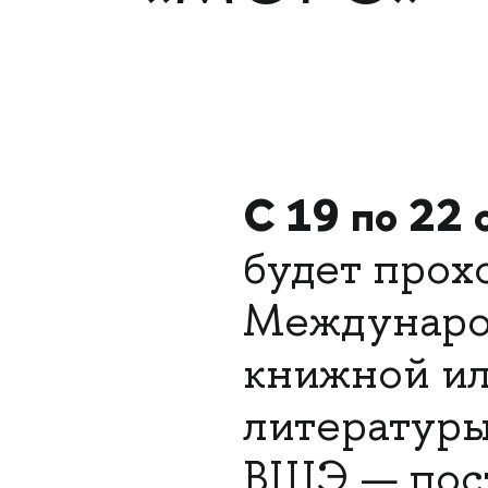
С 19 по 22 
будет прох
Междунаро
книжной ил
литератур
ВШЭ — пост