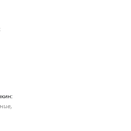
х
кин:
ние,