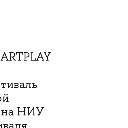
 ARTPLAY
тиваль
ой
йна НИУ
валя,