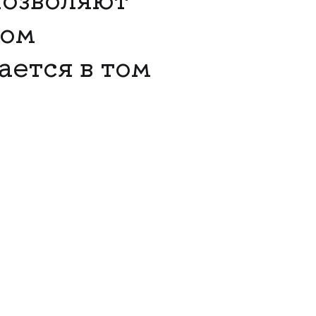
ром
ается в том