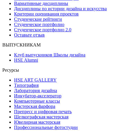
Вариативные дисциплины
Дисциплины по истории дизайна и искусства
Критерии оценивания проектов
Студенческие рейтинги
Студенческое портфолио
Студенческое портфолио 2.0
Оставьте отзыв
ВЫПУСКНИКАМ
Клуб выпускников Школы дизайна
HSE Alumni
Ресурсы
HSE ART GALLERY
Типография
Лаборатория дизайна
Инкубатор-акселератор
Компьютерные классы
Мастерская фарфора
Препресс и цифровая печать
Шелкографская мастерская
Ювелирная мастерская
Профессиональные фотостудии