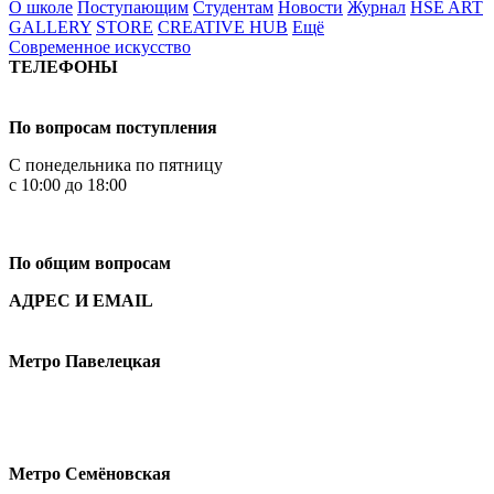
О школе
Поступающим
Студентам
Новости
Журнал
HSE ART
GALLERY
STORE
CREATIVE HUB
Ещё
Современное искусство
ТЕЛЕФОНЫ
+7 499 444-02-84
По вопросам поступления
С понедельника по пятницу
с 10:00 до 18:00
+7
495 621-87-11
По общим вопросам
АДРЕС И EMAIL
Малая Пионерская ул., 12
Метро Павелецкая
Измайловское шоссе, 44с2
Метро Семёновская