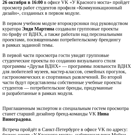
26 октября в 16:00
в офисе VK «У Красного моста» пройдет
просмотр работ студентов профиля «Коммуникационный
дизайн», созданных в первом модуле.
В первом учебном модуле второкурсники под руководством
куратора
Энди Мартина
создавали групповые проекты
по брифу от ВДНХ, а также работали над персональными
проектами, посвященными потребительскому брендингу
в рамках заданной темы.
В первой части просмотра гости увидят групповые
студенческие проекты по созданию визуального стиля
программы «Друзья ВДНХ» — программы лояльности ВДНХ
для любителей музеев, мастер-классов, семейных прогулок,
гастрономических и спортивных развлечений. Во второй
части будут представлены собственные учебные проекты
студентов — потребительские бренды, придуманные
и разработанные в рамках модуля.
Приглашенным экспертом и специальным гостем просмотра
станет старший дизайнер бренд-команды VK
Нина
Виноградова
.
Встреча пройдёт в Санкт-Петербурге в офисе VK по адресу:
бизнес-центр «У Красного моста», набережная реки Мойки,