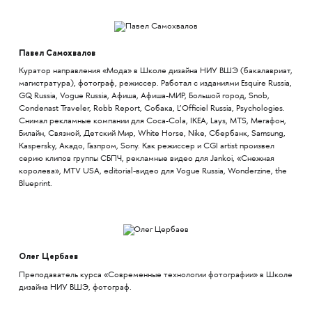
Павел Самохвалов
Куратор направления «Мода» в Школе дизайна НИУ ВШЭ (бакалавриат,
магистратура), фотограф, режиссер. Работал с изданиями Esquire Russia,
GQ Russia, Vogue Russia, Афиша, Афиша-МИР, Большой город, Snob,
Condenast Traveler, Robb Report, Собака, L’Officiel Russia, Psychologies.
Снимал рекламные компании для Coca-Cola, IKEA, Lays, MTS, Мегафон,
Билайн, Связной, Детский Мир, White Horse, Nike, Сбербанк, Samsung,
Kaspersky, Акадо, Газпром, Sony. Как режиссер и CGI artist произвел
серию клипов группы СБПЧ, рекламные видео для Jankoi, «Снежная
королева», MTV USA, editorial-видео для Vogue Russia, Wonderzine, the
Blueprint.
Олег Цербаев
Преподаватель курса «Современные технологии фотографии» в Школе
дизайна НИУ ВШЭ, фотограф.