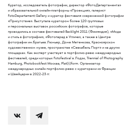
Куратор, исследователь фотографии, директор «ФотоДепартамента»
и образовательной онлайн-платформы «Проекция», галерист
FotoDepartament.Gallery и куратор фестиваля современной фотографии
«Присутствие». Выступала куратором более 120 групповых
и персональных выставок российских фотографов, которые
проводились в составе фестивалей Backlight 2011 (Финляндия), «Мода
и стиль в фотографии», «Фотопарад в Угличе», а также в Центре
фотографии им.братьев Люмьер, Доме Метенкова, Красноярском
художественном музее, пространстве «Севкабель Порт» и на других
площадках. Как эксперт участвует в портфолио-ревю международных
фестивалей, среди которых Fotofestival в Лодзи, Triennial of Photography
Hamburg, Photobookfest Москва, Plat(t)form. Организатор
международных онлайн портфолио-ревю с кураторами из Франции
и Швейцарии в 2022-23 гг.