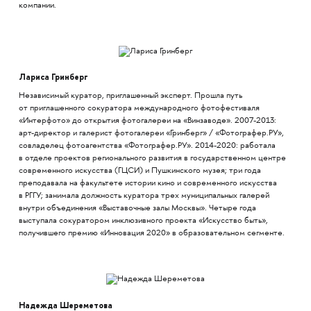
компании.
Лариса Гринберг
Независимый куратор, приглашенный эксперт. Прошла путь
от приглашенного сокуратора международного фотофестиваля
«Интерфото» до открытия фотогалереи на «Винзаводе». 2007-2013:
арт-директор и галерист фотогалереи «Гринберг» / «Фотографер.РУ»,
совладелец фотоагентства «Фотографер.РУ». 2014-2020: работала
в отделе проектов регионального развития в государственном центре
современного искусства (ГЦСИ) и Пушкинского музея; три года
преподавала на факультете истории кино и современного искусства
в РГГУ; занимала должность куратора трех муниципальных галерей
внутри объединения «Выставочные залы Москвы». Четыре года
выступала сокуратором инклюзивного проекта «Искусство быть»,
получившего премию «Инновация 2020» в образовательном сегменте.
Надежда Шереметова