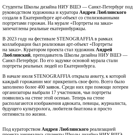
Студенты Школы дизайна НИУ ВШЭ — Санкт-Петербург под
руководством художника и куратора
Андрея Люблинского
создали в Екатеринбурге арт-объект со стилизованными
портретами горожан. На мурале «Портреты на заказ»
запечатлены реальные екатеринбуржцы.
В 2023 году на фестивале STENOGRAFFIA в рамках
коллаборации был реализован арт-объект «Портреты
на заказ». Куратором проекта стал художник
Андрей
Люблинский
, преподаватель Школы дизайна НИУ ВШЭ —
Санкт-Петербург. По его задумке основой мурала стали
портреты реальных людей из Екатеринбурга.
В начале июля STENOGRAFFIA открыла анкету, к которой
каждый горожанин мог прикрепить свое фото. Всего было
заполнено более 400 заявок. Среди них при помощи лотереи
организаторы выбрали 17 участников, чьи портреты
появились на стене этой осенью. Теперь на стене
располагаются изображения адвоката, певицы, журналиста,
будущего культуролога, любителя биатлона и просто
оптимиста по жизни.
Под кураторством
Андрея Люблинского
реализацией
проекта занимались студенты Школы дизайна НИУ ВШЭ.