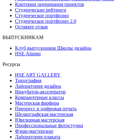
Критерии оценивания проектов
Студенческие рейтинги
Студенческое портфолио
Студенческое портфолио 2.0
Оставьте отзыв
ВЫПУСКНИКАМ
Клуб выпускников Школы дизайна
HSE Alumni
Ресурсы
HSE ART GALLERY
Типография
Лаборатория дизайна
Инкубатор-акселератор
Компьютерные классы
Мастерская фарфора
Препресс и цифровая печать
Шелкографская мастерская
Ювелирная мастерская
Профессиональные фотостудии
Фэшн-мастерские
Лаборатория плаката