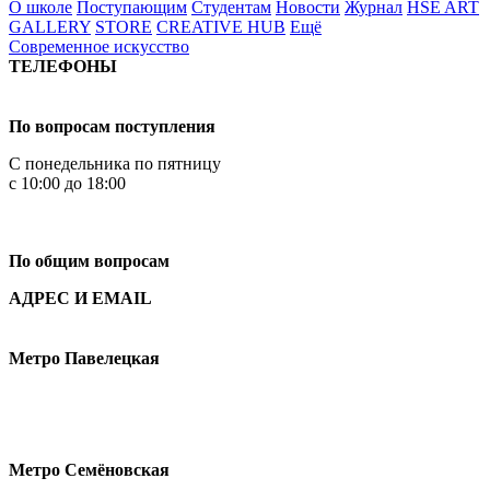
О школе
Поступающим
Студентам
Новости
Журнал
HSE ART
GALLERY
STORE
CREATIVE HUB
Ещё
Современное искусство
ТЕЛЕФОНЫ
+7 499 444-02-84
По вопросам поступления
С понедельника по пятницу
с 10:00 до 18:00
+7
495 621-87-11
По общим вопросам
АДРЕС И EMAIL
Малая Пионерская ул., 12
Метро Павелецкая
Измайловское шоссе, 44с2
Метро Семёновская