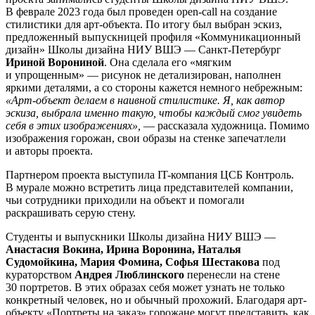
В феврале 2023 года был проведен open-call на создание
стилистики для арт-объекта. По итогу был выбран эскиз,
предложенный выпускницей профиля «Коммуникационный
дизайн» Школы дизайна НИУ ВШЭ — Санкт-Петербург
Ириной Ворониной
. Она сделала его «мягким
и упрощенным» — рисунок не детализирован, наполнен
яркими деталями, а со стороны кажется немного небрежным:
«Арт-объект делаем в наивной стилистике. Я, как автор
эскиза, выбрала именно такую, чтобы каждый смог увидеть
себя в этих изображениях»,
— рассказала художница. Помимо
изображения горожан, свои образы на стенке запечатлели
и авторы проекта.
Партнером проекта выступила IT-компания ЦСБ Контроль.
В мурале можно встретить лица представителей компании,
чьи сотрудники приходили на объект и помогали
раскрашивать серую стену.
Студенты и выпускники Школы дизайна НИУ ВШЭ —
Анастасия Вокина, Ирина Воронина, Наталья
Судомойкина, Мария Фомина, Софья Шестакова
под
кураторством
Андрея Люблинского
перенесли на стене
30 портретов. В этих образах себя может узнать не только
конкретный человек, но и обычный прохожий. Благодаря арт-
объекту «Портреты на заказ» горожане могут представить, как