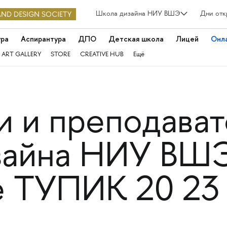
Школа дизайна НИУ ВШЭ
Дни отк
ура
Аспирантура
ДПО
Детская школа
Лицей
Онл
 ART GALLERY
STORE
CREATIVE HUB
Ещё
и и преподават
зайна НИУ ВШ
е ТУПИК 20 23