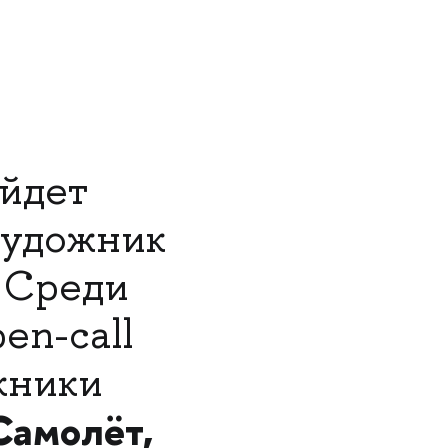
ойдет
художник
. Среди
en-call
кники
Самолёт,