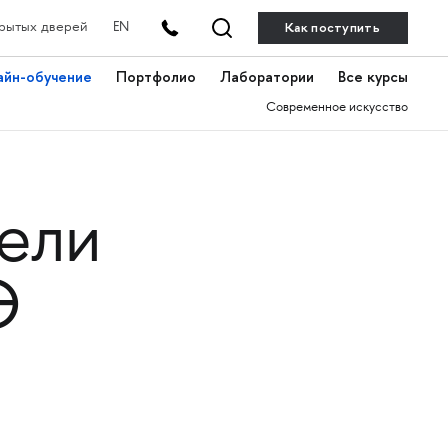
Как поступить
рытых дверей
EN
айн-обучение
Портфолио
Лаборатории
Все курсы
Современное искусство
ели
Э