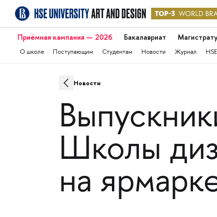
Приёмная кампания — 2026
Бакалавриат
Магистрат
О школе
Поступающим
Студентам
Новости
Журнал
HSE
Новости
Выпускник
Школы ди
на ярмарк