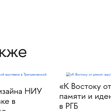
акже
«К Востоку от
изайна НИУ
памяти и иде
ке в
в РГБ