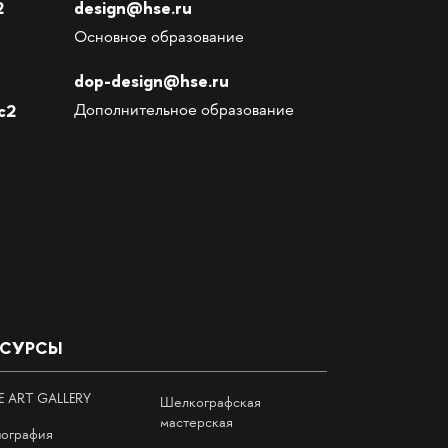
2
design@hse.ru
Основное образование
dop-design@hse.ru
с2
Дополнительное образование
ЕСУРСЫ
E ART GALLERY
Шелкографская
мастерская
пография