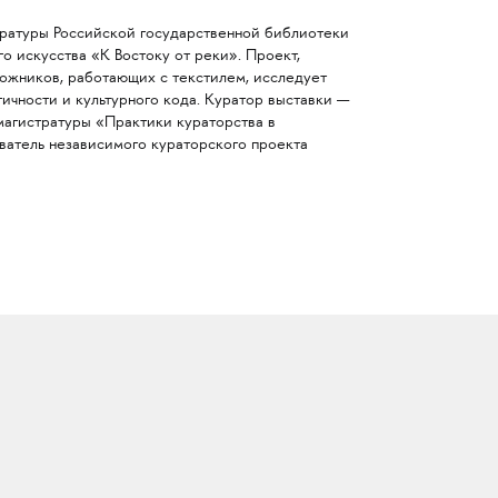
ературы Российской государственной библиотеки
о искусства «К Востоку от реки». Проект,
жников, работающих с текстилем, исследует
тичности и культурного кода. Куратор выставки —
магистратуры «Практики кураторства в
ватель независимого кураторского проекта