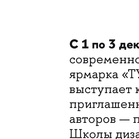
С 1 по 3 де
современно
ярмарка «Т
выступает 
приглашенн
авторов — 
Школы диз