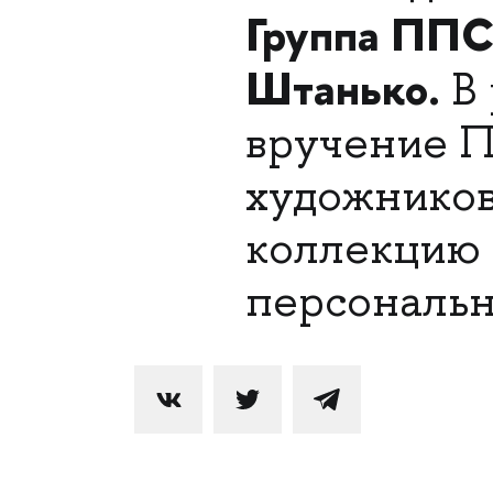
Группа ППС
Штанько.
В 
вручение П
художников
коллекцию 
персональну