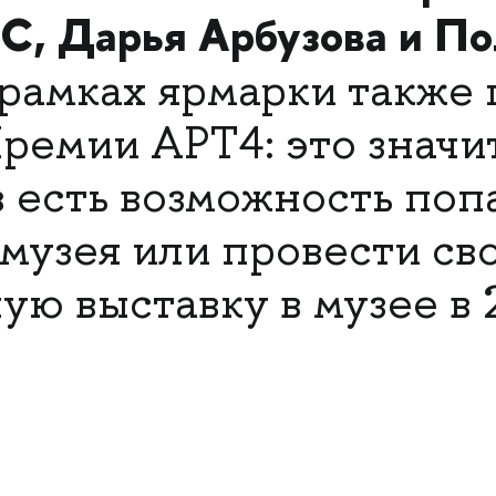
С, Дарья Арбузова и По
рамках ярмарки также
ремии АРТ4: это значит
 есть возможность попа
музея или провести св
ю выставку в музее в 