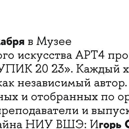
кабря
в Музее
го искусства АРТ4 пр
УПИК 20 23». Каждый 
как независимый автор
ых и отобранных по op
преподаватели и выпус
горь 
айна НИУ ВШЭ: И