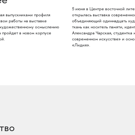
ее
5 июня в Центре восточной лит
ная выпускниками профиля
открылась выставка современног
свои работы на выставке
объединяющий одиннадцать худо
 художественному осмыслению
ткань как носитель памяти, иден
а пройдет в новом корпусе
Александра Чарская, студентка 
ой.
современном искусстве» и осно
«Лидия».
тво