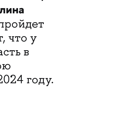
лина
 пройдет
, что у
сть в
ою
2024 году.