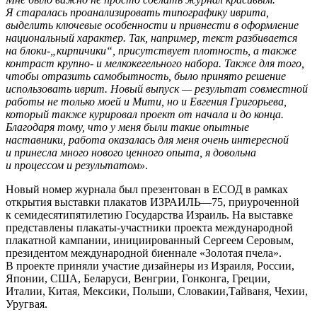
Я старалась проанализировать типографику иврита,
выделить ключевые особенности и привнести в оформление
национальный характер. Так, например, текст разбивается
на блоки-„кирпичики“, присутствует плотность, а также
контраст крупно- и мелкокегельного набора. Также для того,
чтобы отразить самобытность, было принято решение
использовать иврит. Новый выпуск — результат совместной
работы не только моей и Мити, но и Евгения Григорьева,
который также курировал проект от начала и до конца.
Благодаря тому, что у меня были такие опытные
наставники, работа оказалась для меня очень интересной
и принесла много нового ценного опыта, я довольна
и процессом и результатом»
.
Новый номер журнала был презентован в ЕСОД в рамках
открытия выставки плакатов ИЗРАИЛЬ—75, приуроченной
к семидесятипятилетию Государства Израиль. На выставке
представлены плакаты-участники проекта международной
плакатной кампании, инициированный Сергеем Серовым,
президентом международной биеннале «Золотая пчела».
В проекте приняли участие дизайнеры из Израиля, России,
Японии, США, Беларуси, Венгрии, Гонконга, Греции,
Италии, Китая, Мексики, Польши, Словакии,Тайваня, Чехии,
Уругвая.