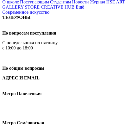
О школе
Поступающим
Студентам
Новости
Журнал
HSE ART
GALLERY
STORE
CREATIVE HUB
Ещё
Современное искусство
ТЕЛЕФОНЫ
+7 499 444-02-84
По вопросам поступления
С понедельника по пятницу
с 10:00 до 18:00
+7
495 621-87-11
По общим вопросам
АДРЕС И EMAIL
Малая Пионерская ул., 12
Метро Павелецкая
Измайловское шоссе, 44с2
Метро Семёновская