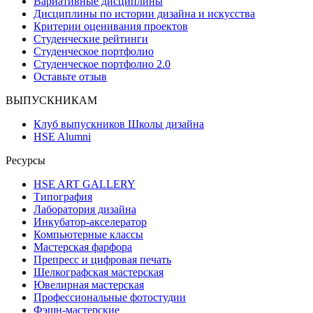
Вариативные дисциплины
Дисциплины по истории дизайна и искусства
Критерии оценивания проектов
Студенческие рейтинги
Студенческое портфолио
Студенческое портфолио 2.0
Оставьте отзыв
ВЫПУСКНИКАМ
Клуб выпускников Школы дизайна
HSE Alumni
Ресурсы
HSE ART GALLERY
Типография
Лаборатория дизайна
Инкубатор-акселератор
Компьютерные классы
Мастерская фарфора
Препресс и цифровая печать
Шелкографская мастерская
Ювелирная мастерская
Профессиональные фотостудии
Фэшн-мастерские