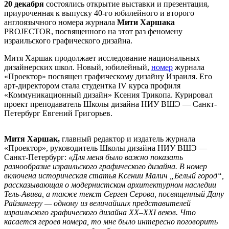
20 декабря
состоялись открытие выставки и презентация,
приуроченная к выпуску 40-го юбилейного и второго
англоязычного номера журнала
Мити Харшака
PROJECTOR, посвященного на этот раз феномену
израильского графического дизайна.
Митя Харшак продолжает исследование национальных
дизайнерских школ. Новый, юбилейный,
номер
журнала
«Проектор» посвящен графическому дизайну Израиля. Его
арт-директором стала студентка IV курса профиля
«Коммуникационный дизайн» Ксения Трикопа. Курировал
проект преподаватель Школы дизайна НИУ ВШЭ — Санкт-
Петербург Евгений Григорьев.
Митя Харшак,
главный редактор и издатель журнала
«Проектор», руководитель Школы дизайна НИУ ВШЭ —
Санкт-Петербург:
«Для меня было важно показать
разнообразие израильского графического дизайна. В номер
включена историческая статья Ксении Малич „Белый город“,
рассказывающая о модернистском архитектурном наследии
Тель-Авива, а также текст Сергея Серова, посвященный Дану
Райзингеру — одному из величайших представителей
израильского графического дизайна XX–XXI веков. Что
касается героев номера, то мне было интересно поговорить