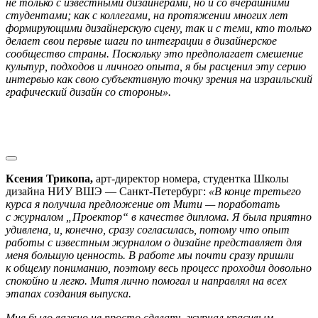
не только с известными дизайнерами, но и со вчерашними
студентами; как с коллегами, на протяжении многих лет
формирующими дизайнерскую сцену, так и с теми, кто только
делает свои первые шаги по интеграции в дизайнерское
сообщество страны. Поскольку это предполагает смешение
культур, подходов и личного опыта, я бы расценил эту серию
интервью как свою субъективную точку зрения на израильский
графический дизайн со стороны».
Ксения Трикопа,
арт-директор номера, студентка Школы
дизайна НИУ ВШЭ — Санкт-Петербург:
«В конце третьего
курса я получила предложение от Мити — поработать
с журналом „Проектор“ в качестве диплома. Я была приятно
удивлена, и, конечно, сразу согласилась, потому что опыт
работы с известным журналом о дизайне представляет для
меня большую ценность. В работе мы почти сразу пришли
к общему пониманию, поэтому весь процесс проходил довольно
спокойно и легко. Митя лично помогал и направлял на всех
этапах создания выпуска.
Мне было важно не просто сделать журнал красивым.