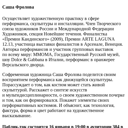
Саша Фролова
Осуществляет художественную практику в сфере
перформанса, скульптуры и инсталляции. Член Творческого
союза художников России и Международной Федерации
Художников, секция Новейшие течения. Финалистка
«Премии Кандинского» (2009), Премии ARTE LAGUNA
12.13, участница выставки финалистов в Арсенале, Венеция.
Авторка перформансов и участник групповых выставок
по всему миру: MМОМА, Государственный Русский музей,
шоу Dolce & Gabbana в Италии, перформанс в оранжерее
Версальского дворца.
Софременная художница Саша Фролова поделится своим
восприятием перформанса как движущейся скульптуры.
Порассуждает о том, как костюм может стать живой
скульптурой. Расскажет о синтезе искусств
и мультидисциплинарности, о своем художественном почерке
и том, как он формировался. Покажет элементы своих
перформативных костюмов. И объяснит, как технология,
фактура, форма и цвет работают на художественное
высказывание.
Паблик-ток состоится
16 января в 19:00
в аудитории 384 в