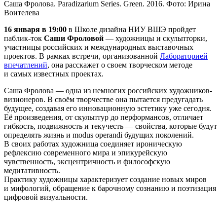
Саша Фролова. Paradizarium Series. Green. 2016. Фото: Ирина
Воителева
16 января в 19:00
в Школе дизайна НИУ ВШЭ пройдет
паблик-ток
Саши Фроловой
— художницы и скульпторки,
участницы российских и международных выставочных
проектов. В рамках встречи, организованной
Лабораторией
впечатлений
, она расскажет о своем творческом методе
и самых известных проектах.
Саша Фролова — одна из немногих российских художников-
визионеров. В своём творчестве она пытается предугадать
будущее, создавая его инновационную эстетику уже сегодня.
Её произведения, от скульптур до перформансов, отличает
гибкость, подвижность и текучесть — свойства, которые будут
определять жизнь и modus operandi будущих поколений.
В своих работах художница соединяет ироническую
рефлексию современного мира и эпикурейскую
чувственность, эксцентричность и философскую
медитативность.
Практику художницы характеризует создание новых миров
и мифологий, обращение к барочному сознанию и поэтизация
цифровой визуальности.