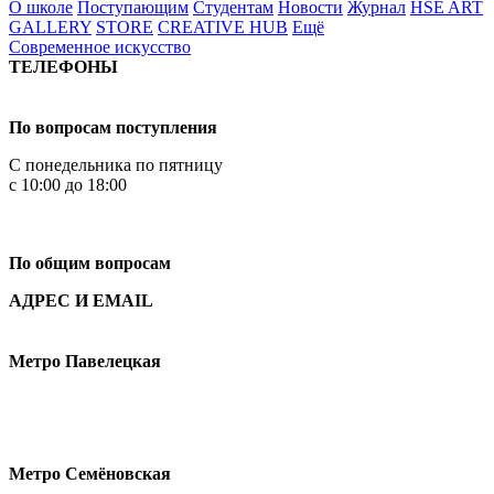
О школе
Поступающим
Студентам
Новости
Журнал
HSE ART
GALLERY
STORE
CREATIVE HUB
Ещё
Современное искусство
ТЕЛЕФОНЫ
+7 499 444-02-84
По вопросам поступления
С понедельника по пятницу
с 10:00 до 18:00
+7
495 621-87-11
По общим вопросам
АДРЕС И EMAIL
Малая Пионерская ул., 12
Метро Павелецкая
Измайловское шоссе, 44с2
Метро Семёновская